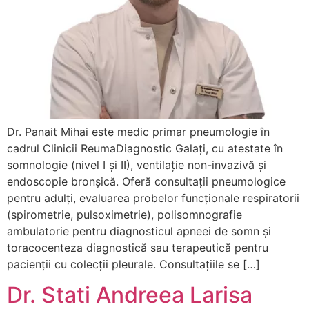
Dr. Panait Mihai este medic primar pneumologie în
cadrul Clinicii ReumaDiagnostic Galați, cu atestate în
somnologie (nivel I și II), ventilație non-invazivă și
endoscopie bronșică. Oferă consultații pneumologice
pentru adulți, evaluarea probelor funcționale respiratorii
(spirometrie, pulsoximetrie), polisomnografie
ambulatorie pentru diagnosticul apneei de somn și
toracocenteza diagnostică sau terapeutică pentru
pacienții cu colecții pleurale. Consultațiile se […]
Dr. Stati Andreea Larisa