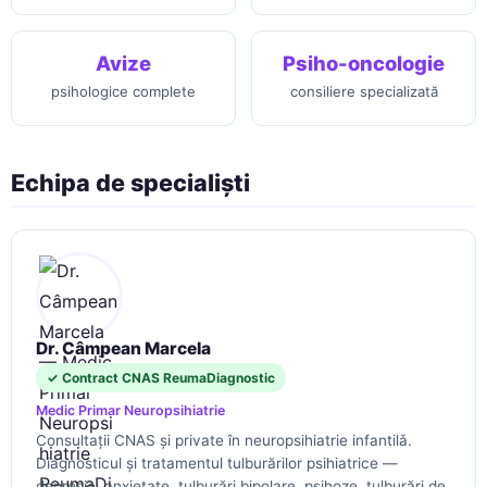
Avize
Psiho-oncologie
psihologice complete
consiliere specializată
Echipa de specialiști
Dr. Câmpean Marcela
✓ Contract CNAS ReumaDiagnostic
Medic Primar Neuropsihiatrie
Consultații CNAS și private în neuropsihiatrie infantilǎ.
Diagnosticul și tratamentul tulburărilor psihiatrice —
depresie, anxietate, tulburări bipolare, psihoze, tulburări de