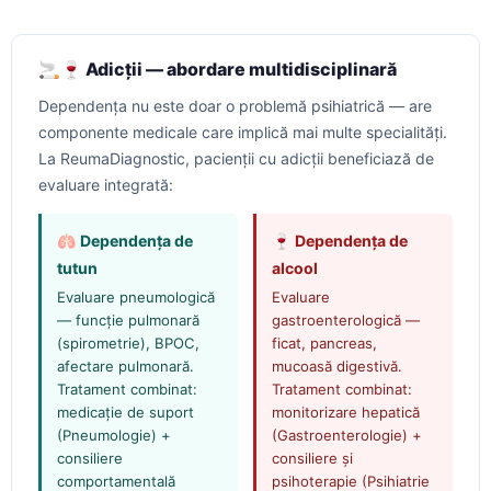
🚬🍷 Adicții — abordare multidisciplinară
Dependența nu este doar o problemă psihiatrică — are
componente medicale care implică mai multe specialități.
La ReumaDiagnostic, pacienții cu adicții beneficiază de
evaluare integrată:
🫁 Dependența de
🍷 Dependența de
tutun
alcool
Evaluare pneumologică
Evaluare
— funcție pulmonară
gastroenterologică —
(spirometrie), BPOC,
ficat, pancreas,
afectare pulmonară.
mucoasă digestivă.
Tratament combinat:
Tratament combinat:
medicație de suport
monitorizare hepatică
(Pneumologie) +
(Gastroenterologie) +
consiliere
consiliere și
comportamentală
psihoterapie (Psihiatrie