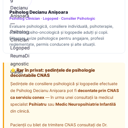
Psiholog Decianu Anișoara
Psiholog Clinician · Logoped · Consilier Psihologic
Evaluare psihologică, consiliere individuală, psihoterapie,
consiliere psiho-oncologică și logopedie adulți și copii.
Eliberare avize psihologice pentru angajare, profesii
reglementate, permis conducere și alte situații.
⭐ Rar în privat: ședințele de psihologie
decontabile CNAS
Ședințele de consiliere psihologică și logopedie efectuate
de Psiholog Decianu Anișoara pot fi
decontate prin CNAS
ca serviciu conex
— în urma unei consultații la medicul
specialist
Psihiatru
sau
Medic Neuropsihiatrie Infantilă
din clinică.
Pacienții cu bilet de trimitere CNAS consultați de Dr.