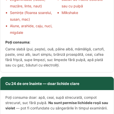
mazăre, linte, naut)
sau cu pulpă
Semințe (floarea soarelui,
Milkshake
susan, mac)
Alune, arahide, caju, nuci,
migdale
Poți consuma:
Carne slabă (pui, pește), ouă, pâine albă, mămăligă, cartofi,
paste, orez alb, iaurt simplu, brânză proaspătă, ceai, cafea
fără frișcă, supe limpezi, suc limpede fără pulpă, apă plată
sau cu gaz, băuturi cu electroliți.
Cu 24 de ore înainte — doar lichide clare
Poți consuma doar: apă, ceai, supă strecurată, compot
strecurat, suc fără pulpă.
Nu sunt permise lichidele roșii sau
violet
— pot fi confundate cu sângerările în timpul examinării.