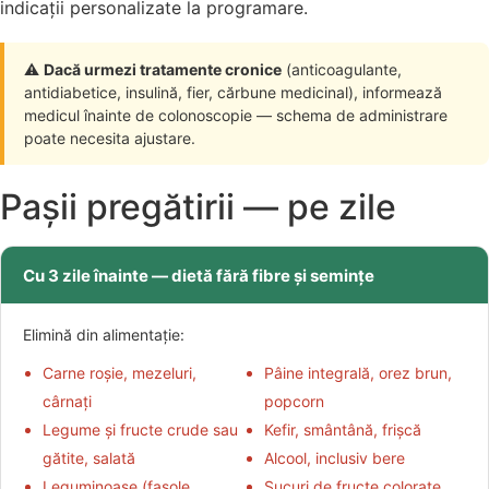
indicații personalizate la programare.
⚠️
Dacă urmezi tratamente cronice
(anticoagulante,
antidiabetice, insulină, fier, cărbune medicinal), informează
medicul înainte de colonoscopie — schema de administrare
poate necesita ajustare.
Pașii pregătirii — pe zile
Cu 3 zile înainte — dietă fără fibre și semințe
Elimină din alimentație:
Carne roșie, mezeluri,
Pâine integrală, orez brun,
cârnați
popcorn
Legume și fructe crude sau
Kefir, smântână, frișcă
gătite, salată
Alcool, inclusiv bere
Leguminoase (fasole,
Sucuri de fructe colorate