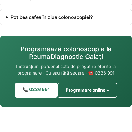
Pot bea cafea în ziua colonoscopiei?
Programează colonoscopie la
ReumaDiagnostic Galați
Instrucțiuni personalizate de pregătire oferite la
programare · Cu sau fără sedare · ☎ 0336 991
📞 0336 991
Programare online »