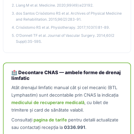
Liang M et al. Medicine. 2020;99(49):e23192.
dos Santos Crisóstomo RS et al. Archives of Physical Medicine
and Rehabilitation. 2015;96(2):283-91.
Crisóstomo RS et al. Physiotherapy. 2017;103(1):81-89.
O'Donnell TF et al. Journal of Vascular Surgery. 2014;60(2
Suppl):3S-59S.
🏥 Decontare CNAS — ambele forme de drenaj
limfatic
Atât drenajul limfatic manual cât și cel mecanic (BTL
Lymphastim) sunt decontabile prin CNAS la indicația
medicului de recuperare medicală
, cu bilet de
trimitere și card de sănătate valabil.
Consultați
pagina de tarife
pentru detalii actualizate
sau contactați recepția la
0336.991
.