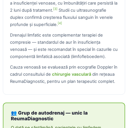
a insuficienței venoase, cu îmbunătățiri care persistă la
[3]
2 luni după tratament.
Studii cu ultrasunografie
duplex confirmă creșterea fluxului sanguin în venele
[4]
profunde și superficiale.
Drenajul limfatic este complementar terapiei de
compresie — standardul de aur în insuficiența
venoasă — și este recomandat în special în cazurile cu
componentă limfatică asociată (limfofleboedem).
Cauza venoasă se evaluează prin ecografie Doppler în
cadrul consultului de
chirurgie vasculară
din rețeaua
ReumaDiagnostic, pentru un plan terapeutic complet.
👥 Grup de autodrenaj — unic la
ReumaDiagnostic
O dată pe săptămână, pacientele cu limfedem