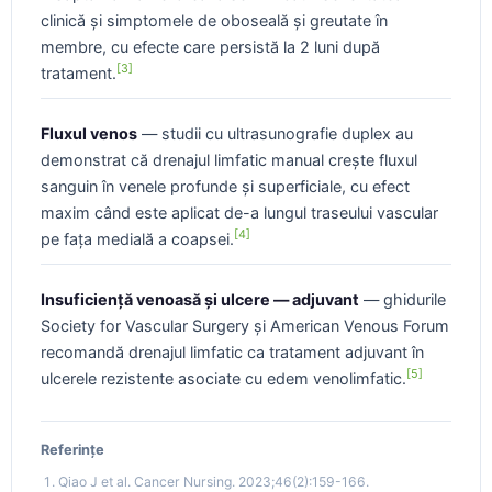
clinică și simptomele de oboseală și greutate în
membre, cu efecte care persistă la 2 luni după
[3]
tratament.
Fluxul venos
— studii cu ultrasunografie duplex au
demonstrat că drenajul limfatic manual crește fluxul
sanguin în venele profunde și superficiale, cu efect
maxim când este aplicat de-a lungul traseului vascular
[4]
pe fața medială a coapsei.
Insuficiență venoasă și ulcere — adjuvant
— ghidurile
Society for Vascular Surgery și American Venous Forum
recomandă drenajul limfatic ca tratament adjuvant în
[5]
ulcerele rezistente asociate cu edem venolimfatic.
Referințe
Qiao J et al. Cancer Nursing. 2023;46(2):159-166.