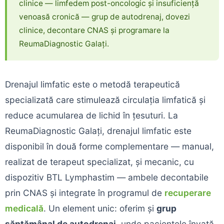
clinice — limfedem post-oncologic și insuficiență
venoasă cronică — grup de autodrenaj, dovezi
clinice, decontare CNAS și programare la
ReumaDiagnostic Galați.
Drenajul limfatic este o metodă terapeutică
specializată care stimulează circulația limfatică și
reduce acumularea de lichid în țesuturi. La
ReumaDiagnostic Galați, drenajul limfatic este
disponibil în două forme complementare — manual,
realizat de terapeut specializat, și mecanic, cu
dispozitiv BTL Lymphastim — ambele decontabile
prin CNAS și integrate în programul de
recuperare
medicală
. Un element unic: oferim și
grup
săptămânal de autodrenaj
, unde pacientele învață