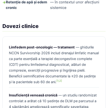
Retenție de apă și edem
— în contextul unor afecțiuni
cronic
sistemice
Dovezi clinice
Limfedem post-oncologic — tratament
— ghidurile
NCCN Survivorship 2026 includ drenajul limfatic manual
ca parte esențială a terapiei decongestive complete
(CDT) pentru limfedemul diagnosticat, alături de
compresie, exerciții progresive și îngrijirea pielii.
Beneficii semnificative documentate la ≥20 de ședințe
[1,2]
și la pacientele sub 60 de ani.
Insuficiență venoasă cronică
— un studiu randomizat
controlat a arătat că 10 ședințe de DLM pe parcursul a
4 săptămâni ameliorează semnificativ severitatea