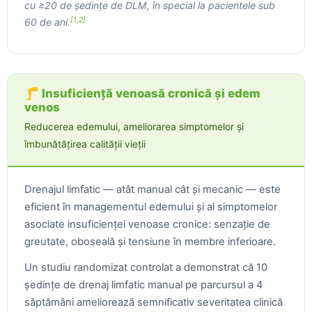
cu ≥20 de ședințe de DLM, în special la pacientele sub
[1,2]
60 de ani.
🦵 Insuficiență venoasă cronică și edem
venos
Reducerea edemului, ameliorarea simptomelor și
îmbunătățirea calității vieții
Drenajul limfatic — atât manual cât și mecanic — este
eficient în managementul edemului și al simptomelor
asociate insuficienței venoase cronice: senzație de
greutate, oboseală și tensiune în membre inferioare.
Un studiu randomizat controlat a demonstrat că 10
ședințe de drenaj limfatic manual pe parcursul a 4
săptămâni ameliorează semnificativ severitatea clinică