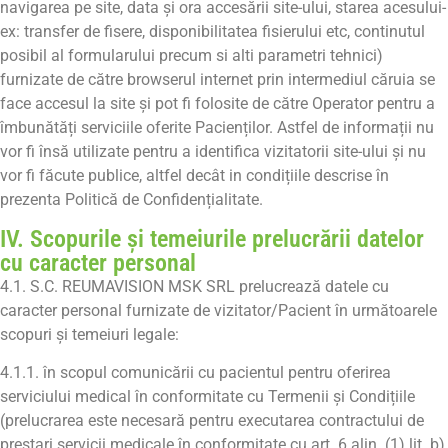
navigarea pe site, data și ora accesării site-ului, starea acesului-
ex: transfer de fisere, disponibilitatea fisierului etc, continutul
posibil al formularului precum si alti parametri tehnici)
furnizate de către browserul internet prin intermediul căruia se
face accesul la site și pot fi folosite de către Operator pentru a
îmbunătăți serviciile oferite Pacienților. Astfel de informații nu
vor fi însă utilizate pentru a identifica vizitatorii site-ului și nu
vor fi făcute publice, altfel decât in condițiile descrise în
prezenta Politică de Confidențialitate.
IV. Scopurile și temeiurile prelucrării datelor
cu caracter personal
4.1. S.C. REUMAVISION MSK SRL prelucrează datele cu
caracter personal furnizate de vizitator/Pacient în următoarele
scopuri și temeiuri legale:
4.1.1. în scopul comunicării cu pacientul pentru oferirea
serviciului medical în conformitate cu Termenii și Condițiile
(prelucrarea este necesară pentru executarea contractului de
prestari servicii medicale în conformitate cu art. 6 alin. (1) lit. b)