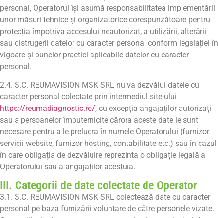
personal, Operatorul își asumă responsabilitatea implementării
unor măsuri tehnice și organizatorice corespunzătoare pentru
protecția împotriva accesului neautorizat, a utilizării, alterării
sau distrugerii datelor cu caracter personal conform legslației în
vigoare și bunelor practici aplicabile datelor cu caracter
personal.
2.4. S.C. REUMAVISION MSK SRL nu va dezvălui datele cu
caracter personal colectate prin intermediul site-ului
https://reumadiagnostic.ro/
, cu excepția angajaților autorizați
sau a persoanelor împuternicite cărora aceste date le sunt
necesare pentru a le prelucra în numele Operatorului (furnizor
servicii website, furnizor hosting, contabilitate etc.) sau în cazul
în care obligația de dezvăluire reprezinta o obligație legală a
Operatorului sau a angajaților acestuia.
III. Categorii de date colectate de Operator
3.1. S.C. REUMAVISION MSK SRL colectează date cu caracter
personal pe baza furnizării voluntare de către personele vizate.