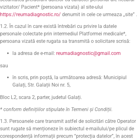
vizitator/ Pacient* (persoana vizata) al site-ului
https://reumadiagnostic.ro/
denumit in cele ce urmeaza „site” .
1.2. În cazul în care există întrebări cu privire la datele
personale colectate prin intermediul Platformei medicale*,
persoana vizată este rugata sa transmită o solicitare scrisă:
la adresa de e-mail:
reumadiagnostic@gmail.com
sau
în scris, prin poștă, la următoarea adresă: Municipiul
Galați, Str. Galații Noi nr. 5,
Bloc L2, scara 2, parter, judetul Galați.
* conform defini
ț
iilor stipulate în Termeni
ș
i Condi
ț
ii.
1.3. Persoanele care transmit astfel de solicitări către Operator
sunt rugate să menționeze în subiectul e-mailului/pe plicul de
corespondență informații precum “protecția datelor”, în acest