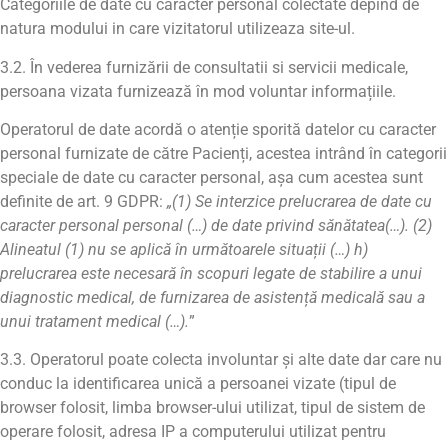
Categoriile de date cu caracter personal colectate depind de
natura modului in care vizitatorul utilizeaza site-ul.
3.2. În vederea furnizării de consultatii si servicii medicale,
persoana vizata furnizează în mod voluntar informațiile.
Operatorul de date acordă o atenție sporită datelor cu caracter
personal furnizate de către Pacienți, acestea intrând în categorii
speciale de date cu caracter personal, așa cum acestea sunt
definite de art. 9 GDPR:
„(1) Se interzice prelucrarea de date cu
caracter personal personal (…) de date privind s
ă
n
ă
tatea(…). (2)
Alineatul (1) nu se aplic
ă
în urm
ă
toarele situa
ț
ii (…) h)
prelucrarea este necesar
ă
î
n scopuri legate de stabilire a unui
diagnostic medical, de furnizarea de asisten
ță
medical
ă
sau a
unui tratament medical (…).
”
3.3. Operatorul poate colecta involuntar și alte date dar care nu
conduc la identificarea unică a persoanei vizate (tipul de
browser folosit, limba browser-ului utilizat, tipul de sistem de
operare folosit, adresa IP a computerului utilizat pentru