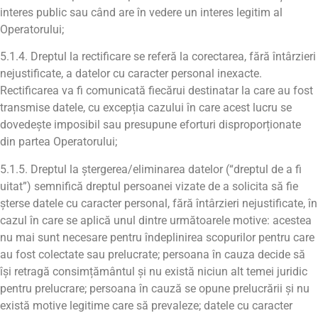
interes public sau când are în vedere un interes legitim al
Operatorului;
5.1.4. Dreptul la rectificare se referă la corectarea, fără întârzieri
nejustificate, a datelor cu caracter personal inexacte.
Rectificarea va fi comunicată fiecărui destinatar la care au fost
transmise datele, cu excepția cazului în care acest lucru se
dovedește imposibil sau presupune eforturi disproporționate
din partea Operatorului;
5.1.5. Dreptul la ștergerea/eliminarea datelor (“dreptul de a fi
uitat”) semnifică dreptul persoanei vizate de a solicita să fie
șterse datele cu caracter personal, fără întârzieri nejustificate, în
cazul în care se aplică unul dintre următoarele motive: acestea
nu mai sunt necesare pentru îndeplinirea scopurilor pentru care
au fost colectate sau prelucrate; persoana în cauza decide să
își retragă consimțământul și nu există niciun alt temei juridic
pentru prelucrare; persoana în cauză se opune prelucrării și nu
există motive legitime care să prevaleze; datele cu caracter