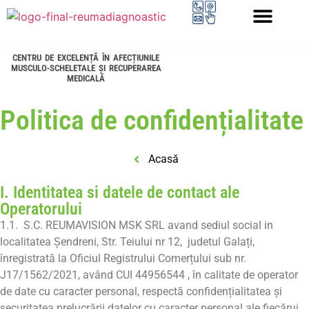
PROGRAMUL LONGEVITATE
CENTRU DE EXCELENȚĂ ÎN AFECȚIUNILE
MUSCULO-SCHELETALE ȘI RECUPERAREA
MEDICALĂ
Politica de confidențialitate
Acasă
I. Identitatea si datele de contact ale
Operatorului
1.1. S.C. REUMAVISION MSK SRL avand sediul social in
localitatea Şendreni, Str. Teiului nr 12, judetul Galați,
înregistrată la Oficiul Registrului Comerțului sub nr.
J17/1562/2021, având CUI 44956544 , în calitate de operator
de date cu caracter personal, respectă confidențialitatea și
securitatea prelucrării datelor cu caracter personal ale fiecărui