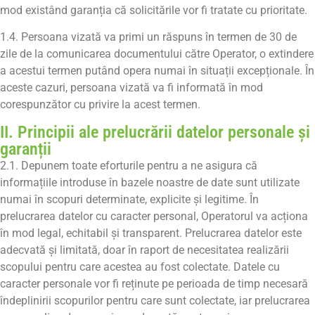
mod existând garanția că solicitările vor fi tratate cu prioritate.
1.4. Persoana vizată va primi un răspuns în termen de 30 de
zile de la comunicarea documentului către Operator, o extindere
a acestui termen putând opera numai în situații excepționale. În
aceste cazuri, persoana vizată va fi informată în mod
corespunzător cu privire la acest termen.
II. Principii ale prelucrării datelor personale și
garanții
2.1. Depunem toate eforturile pentru a ne asigura că
informațiile introduse în bazele noastre de date sunt utilizate
numai în scopuri determinate, explicite și legitime. În
prelucrarea datelor cu caracter personal, Operatorul va acționa
în mod legal, echitabil și transparent. Prelucrarea datelor este
adecvată și limitată, doar în raport de necesitatea realizării
scopului pentru care acestea au fost colectate. Datele cu
caracter personale vor fi reținute pe perioada de timp necesară
îndeplinirii scopurilor pentru care sunt colectate, iar prelucrarea