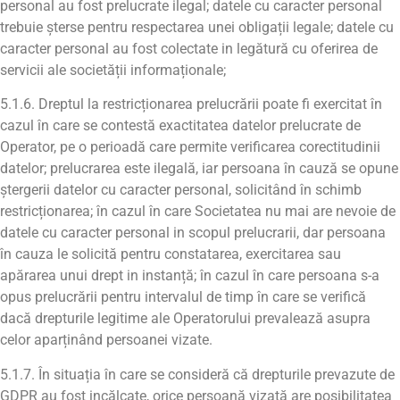
personal au fost prelucrate ilegal; datele cu caracter personal
trebuie șterse pentru respectarea unei obligații legale; datele cu
caracter personal au fost colectate in legătură cu oferirea de
servicii ale societății informaționale;
5.1.6. Dreptul la restricționarea prelucrării poate fi exercitat în
cazul în care se contestă exactitatea datelor prelucrate de
Operator, pe o perioadă care permite verificarea corectitudinii
datelor; prelucrarea este ilegală, iar persoana în cauză se opune
ștergerii datelor cu caracter personal, solicitând în schimb
restricționarea; în cazul în care Societatea nu mai are nevoie de
datele cu caracter personal in scopul prelucrarii, dar persoana
în cauza le solicită pentru constatarea, exercitarea sau
apărarea unui drept in instanță; în cazul în care persoana s-a
opus prelucrării pentru intervalul de timp în care se verifică
dacă drepturile legitime ale Operatorului prevalează asupra
celor aparținând persoanei vizate.
5.1.7. În situația în care se consideră că drepturile prevazute de
GDPR au fost incălcate, orice persoană vizată are posibilitatea