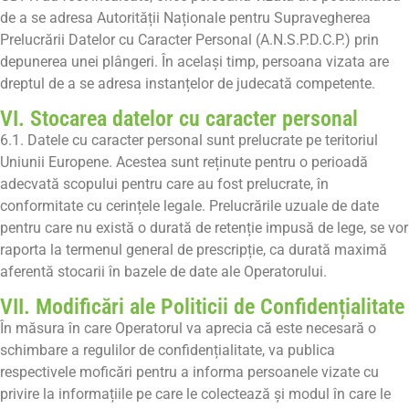
de a se adresa Autorității Naționale pentru Supravegherea
Prelucrării Datelor cu Caracter Personal (A.N.S.P.D.C.P.) prin
depunerea unei plângeri. În același timp, persoana vizata are
dreptul de a se adresa instanțelor de judecată competente.
VI. Stocarea datelor cu caracter personal
6.1. Datele cu caracter personal sunt prelucrate pe teritoriul
Uniunii Europene. Acestea sunt reținute pentru o perioadă
adecvată scopului pentru care au fost prelucrate, în
conformitate cu cerințele legale. Prelucrările uzuale de date
pentru care nu există o durată de retenție impusă de lege, se vor
raporta la termenul general de prescripție, ca durată maximă
aferentă stocarii în bazele de date ale Operatorului.
VII. Modificări ale Politicii de Confidențialitate
În măsura în care Operatorul va aprecia că este necesară o
schimbare a regulilor de confidențialitate, va publica
respectivele moficări pentru a informa persoanele vizate cu
privire la informațiile pe care le colectează și modul în care le