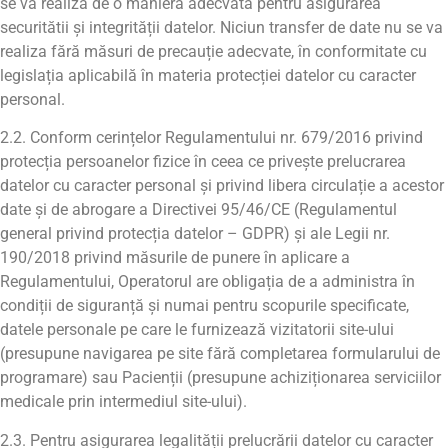
se va realiza de o maniera adecvată pentru asigurarea
securitătii și integrității datelor. Niciun transfer de date nu se va
realiza fără măsuri de precauție adecvate, în conformitate cu
legislația aplicabilă în materia protecției datelor cu caracter
personal.
2.2. Conform cerințelor Regulamentului nr. 679/2016 privind
protecția persoanelor fizice în ceea ce privește prelucrarea
datelor cu caracter personal și privind libera circulație a acestor
date și de abrogare a Directivei 95/46/CE (Regulamentul
general privind protecția datelor – GDPR) și ale Legii nr.
190/2018 privind măsurile de punere în aplicare a
Regulamentului, Operatorul are obligația de a administra în
condiții de siguranță și numai pentru scopurile specificate,
datele personale pe care le furnizează vizitatorii site-ului
(presupune navigarea pe site fără completarea formularului de
programare) sau Pacienții (presupune achiziționarea serviciilor
medicale prin intermediul site-ului).
2.3. Pentru asigurarea legalității prelucrării datelor cu caracter