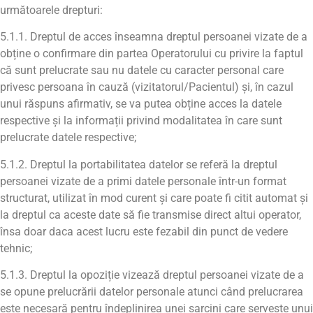
următoarele drepturi:
5.1.1. Dreptul de acces înseamna dreptul persoanei vizate de a
obține o confirmare din partea Operatorului cu privire la faptul
că sunt prelucrate sau nu datele cu caracter personal care
privesc persoana în cauză (vizitatorul/Pacientul) și, în cazul
unui răspuns afirmativ, se va putea obține acces la datele
respective și la informații privind modalitatea în care sunt
prelucrate datele respective;
5.1.2. Dreptul la portabilitatea datelor se referă la dreptul
persoanei vizate de a primi datele personale într-un format
structurat, utilizat în mod curent și care poate fi citit automat și
la dreptul ca aceste date să fie transmise direct altui operator,
însa doar daca acest lucru este fezabil din punct de vedere
tehnic;
5.1.3. Dreptul la opoziție vizează dreptul persoanei vizate de a
se opune prelucrării datelor personale atunci când prelucrarea
este necesară pentru îndeplinirea unei sarcini care servește unui