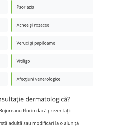
Psoriazis
Acnee și rozacee
Veruci și papiloame
Vitiligo
Afecțiuni venerologice
nsultație dermatologică?
 Bujoreanu Florin dacă prezentați:
stă adultă sau modificări la o aluniță