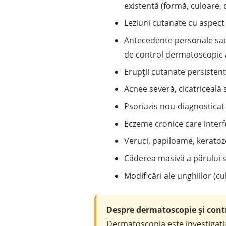
existentă (formă, culoare,
Leziuni cutanate cu aspect 
Antecedente personale sau 
de control dermatoscopic 
Erupții cutanate persisten
Acnee severă, cicatriceală 
Psoriazis nou-diagnosticat
Eczeme cronice care interf
Veruci, papiloame, keratoze
Căderea masivă a părului sau
Modificări ale unghiilor (c
Despre dermatoscopie și contr
Dermatoscopia este investigaț