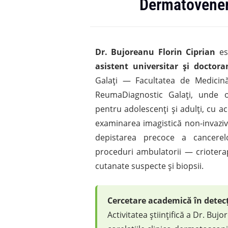
Dermatovener
Dr. Bujoreanu Florin Ciprian
es
asistent universitar și doctora
Galați — Facultatea de Medicină 
ReumaDiagnostic Galați, unde o
pentru adolescenți și adulți, cu a
examinarea imagistică non-invaziv
depistarea precoce a cancerel
proceduri ambulatorii — crioterapie
cutanate suspecte și biopsii.
Cercetare academică în detecț
Activitatea științifică a Dr. Bu