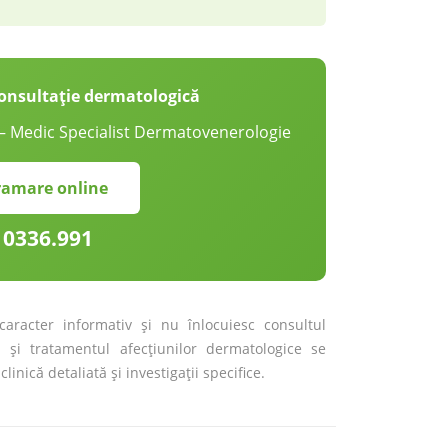
onsultație dermatologică
 — Medic Specialist Dermatovenerologie
ramare online
0336.991
aracter informativ și nu înlocuiesc consultul
l și tratamentul afecțiunilor dermatologice se
linică detaliată și investigații specifice.