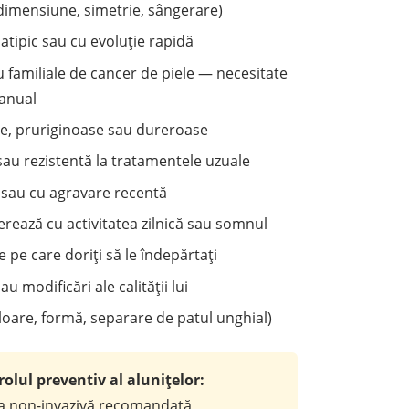
 dimensiune, simetrie, sângerare)
atipic sau cu evoluție rapidă
familiale de cancer de piele — necesitate
anual
te, pruriginoase sau dureroase
sau rezistentă la tratamentele uzuale
 sau cu agravare recentă
erează cu activitatea zilnică sau somnul
 pe care doriți să le îndepărtați
 modificări ale calității lui
uloare, formă, separare de patul unghial)
olul preventiv al alunițelor:
ia non-invazivă recomandată