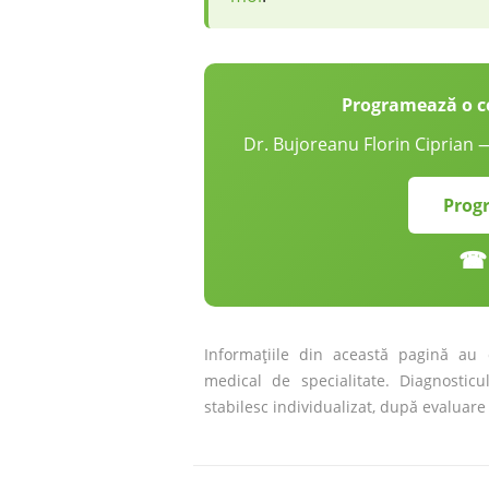
Programează o c
Dr. Bujoreanu Florin Ciprian
Prog
☎ 
Informațiile din această pagină au c
medical de specialitate. Diagnosticu
stabilesc individualizat, după evaluare c