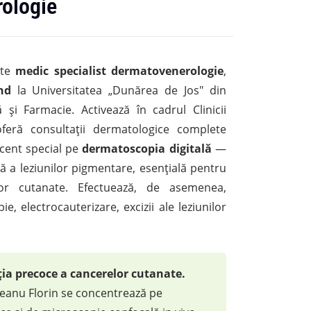
ologie
te
medic specialist dermatovenerologie
,
nd
la Universitatea „Dunărea de Jos" din
și Farmacie. Activează în cadrul Clinicii
feră consultații dermatologice complete
ccent special pe
dermatoscopia digitală
—
ă a leziunilor pigmentare, esențială pentru
or cutanate. Efectuează, de asemenea,
, electrocauterizare, excizii ale leziunilor
ia precoce a cancerelor cutanate.
joreanu Florin se concentrează pe