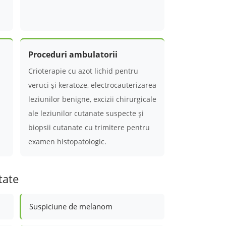
Proceduri ambulatorii
Crioterapie cu azot lichid pentru
veruci și keratoze, electrocauterizarea
leziunilor benigne, excizii chirurgicale
ale leziunilor cutanate suspecte și
biopsii cutanate cu trimitere pentru
examen histopatologic.
tate
Suspiciune de melanom