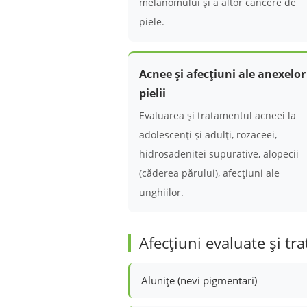
melanomului și a altor cancere de
piele.
Acnee și afecțiuni ale anexelor
pielii
Evaluarea și tratamentul acneei la
adolescenți și adulți, rozaceei,
hidrosadenitei supurative, alopecii
(căderea părului), afecțiuni ale
unghiilor.
Afecțiuni evaluate și tra
Alunițe (nevi pigmentari)