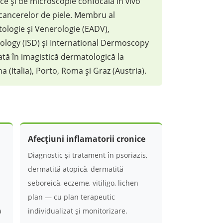
ice și de microscopie confocală in vivo
 cancerelor de piele. Membru al
logie și Venerologie (EADV),
tology (ISD) și International Dermoscopy
ată în imagistică dermatologică la
 (Italia), Porto, Roma și Graz (Austria).
Afecțiuni inflamatorii cronice
Diagnostic și tratament în psoriazis,
dermatită atopică, dermatită
seboreică, eczeme, vitiligo, lichen
plan — cu plan terapeutic
a
individualizat și monitorizare.