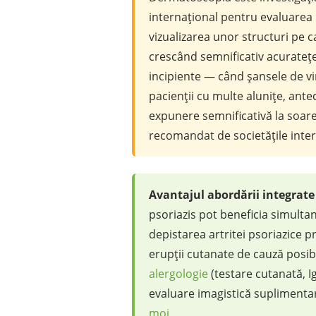
internațional pentru evaluarea 
vizualizarea unor structuri pe c
crescând semnificativ acuratețe
incipiente — când șansele de v
pacienții cu multe alunițe, ant
expunere semnificativă la soar
recomandat de societățile inte
Avantajul abordării integrat
psoriazis pot beneficia simultan
depistarea artritei psoriazice p
erupții cutanate de cauză posibi
alergologie
(testare cutanată, Ig
evaluare imagistică suplimentar
moi
.