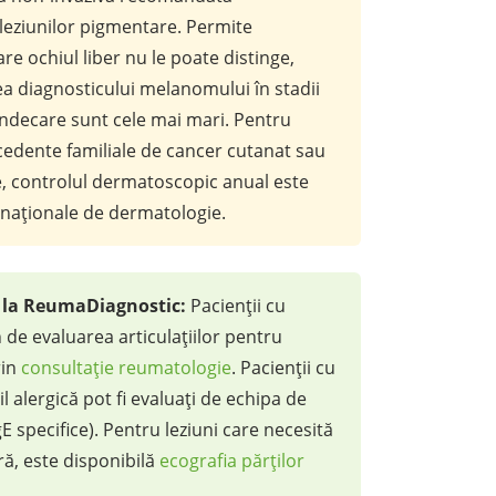
leziunilor pigmentare. Permite
are ochiul liber nu le poate distinge,
a diagnosticului melanomului în stadii
indecare sunt cele mai mari. Pentru
ecedente familiale de cancer cutanat sau
e, controlul dermatoscopic anual este
rnaționale de dermatologie.
e la ReumaDiagnostic:
Pacienții cu
 de evaluarea articulațiilor pentru
rin
consultație reumatologie
. Pacienții cu
l alergică pot fi evaluați de echipa de
E specifice). Pentru leziuni care necesită
ă, este disponibilă
ecografia părților