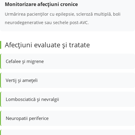
Monitorizare afecțiuni cronice
Urmărirea pacienților cu epilepsie, scleroză multiplă, boli
neurodegenerative sau sechele post-AVC.
Afecțiuni evaluate și tratate
Cefalee și migrene
Vertij și amețeli
Lombosciatică și nevralgii
Neuropatii periferice