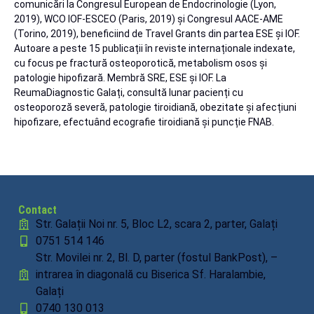
comunicări la Congresul European de Endocrinologie (Lyon,
2019), WCO IOF-ESCEO (Paris, 2019) și Congresul AACE-AME
(Torino, 2019), beneficiind de Travel Grants din partea ESE și IOF.
Autoare a peste 15 publicații în reviste internaționale indexate,
cu focus pe fractură osteoporotică, metabolism osos și
patologie hipofizară. Membră SRE, ESE și IOF. La
ReumaDiagnostic Galați, consultă lunar pacienți cu
osteoporoză severă, patologie tiroidiană, obezitate și afecțiuni
hipofizare, efectuând ecografie tiroidiană și puncție FNAB.
Contact
Str. Galații Noi nr. 5, Bloc L2, scara 2, parter, Galați
0751 514 146
Str. Movilei nr. 2, Bl. D, parter (fostul BankPost), –
intrarea în diagonală cu Biserica Sf. Haralambie,
Galați
0740 130 013