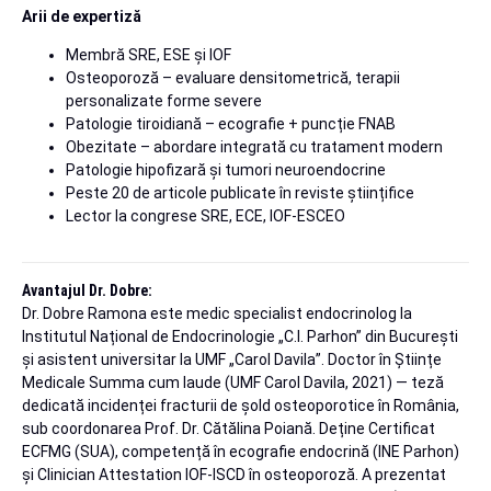
Arii de expertiză
Membră SRE, ESE și IOF
Osteoporoză – evaluare densitometrică, terapii
personalizate forme severe
Patologie tiroidiană – ecografie + puncție FNAB
Obezitate – abordare integrată cu tratament modern
Patologie hipofizară și tumori neuroendocrine
Peste 20 de articole publicate în reviste științifice
Lector la congrese SRE, ECE, IOF-ESCEO
Avantajul Dr. Dobre:
Dr. Dobre Ramona este medic specialist endocrinolog la
Institutul Național de Endocrinologie „C.I. Parhon” din București
și asistent universitar la UMF „Carol Davila”. Doctor în Științe
Medicale Summa cum laude (UMF Carol Davila, 2021) — teză
dedicată incidenței fracturii de șold osteoporotice în România,
sub coordonarea Prof. Dr. Cătălina Poiană. Deține Certificat
ECFMG (SUA), competență în ecografie endocrină (INE Parhon)
și Clinician Attestation IOF-ISCD în osteoporoză. A prezentat