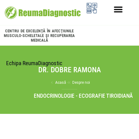
PROGRAMUL LONGEVITATE
CENTRU DE EXCELENȚĂ ÎN AFECȚIUNILE
MUSCULO-SCHELETALE ȘI RECUPERAREA
MEDICALĂ
Echipa ReumaDiagnostic
DR. DOBRE RAMONA
Acasă
Despre noi
ENDOCRINOLOGIE - ECOGRAFIE TIROIDIANĂ