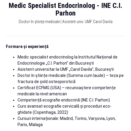
Medic Specialist Endocrinolog - INE C.I.
Parhon
Doctor în științe medicale | Asistent univ. UMF Carol Davila
Formare și experiență
Medic specialist endocrinolog la Institutul Național de
Endocrinologie „C.I. Parhon” din București
Asistent universitar la UMF „Carol Davila”, București
Doctor în științe medicale (Summa cum laude) – teza pe
fractura de șold osteoporotică
Certificat ECFMG (USA) – recunoaștere competențe
medicale la nivel american
Competență ecografie endocrină (INE C.I. Parhon)
Curs avansat ecografie cervicală și proceduri eco-
ghidate (Copenhaga, 2022)
Cursuri internaționale: Madrid, Torino, Varșovia, Lyon,
Paris, Malaga