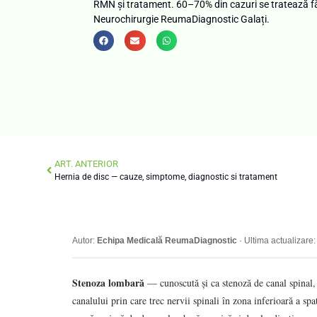
RMN și tratament. 60–70% din cazuri se tratează fă
Neurochirurgie ReumaDiagnostic Galați.
ART. ANTERIOR
Hernia de disc — cauze, simptome, diagnostic si tratament
Autor:
Echipa Medicală ReumaDiagnostic
· Ultima actualizare
Stenoza lombară
— cunoscută și ca stenoză de canal spinal,
canalului prin care trec nervii spinali în zona inferioară a sp