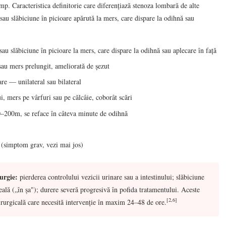
mp. Caracteristica definitorie care diferențiază stenoza lombară de alte
u slăbiciune în picioare apărută la mers, care dispare la odihnă sau
u slăbiciune în picioare la mers, care dispare la odihnă sau aplecare în față
 sau mers prelungit, ameliorată de șezut
re — unilateral sau bilateral
i, mers pe vârfuri sau pe călcâie, coborât scări
–200m, se reface în câteva minute de odihnă
t (simptom grav, vezi mai jos)
urgie:
pierderea controlului vezicii urinare sau a intestinului; slăbiciune
eală („în șa"); durere severă progresivă în pofida tratamentului. Aceste
[2,6]
urgicală care necesită intervenție în maxim 24–48 de ore.