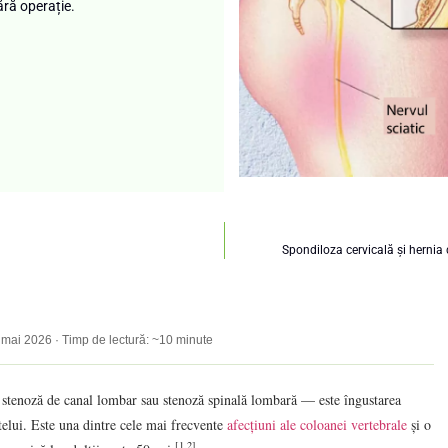
ră operație.
Spondiloza cervicală și hernia 
: mai 2026 · Timp de lectură: ~10 minute
 stenoză de canal lombar sau stenoză spinală lombară — este îngustarea
atelui. Este una dintre cele mai frecvente
afecțiuni ale coloanei vertebrale
și o
[1,2]