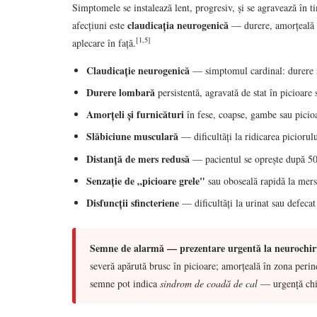
Simptomele se instalează lent, progresiv, și se agravează în ti
claudicația neurogenică
afecțiuni este
— durere, amorțeală sa
[1,5]
aplecare în față.
Claudicație neurogenică
— simptomul cardinal: durere sa
Durere lombară
persistentă, agravată de stat în picioare
Amorțeli și furnicături
în fese, coapse, gambe sau picioa
Slăbiciune musculară
— dificultăți la ridicarea piciorulu
Distanță de mers redusă
— pacientul se oprește după 50
Senzație de „picioare grele"
sau oboseală rapidă la mers
Disfuncții sfincteriene
— dificultăți la urinat sau defeca
Semne de alarmă — prezentare urgentă la neurochir
severă apărută brusc în picioare; amorțeală în zona perin
semne pot indica
sindrom de coadă de cal
— urgență chir