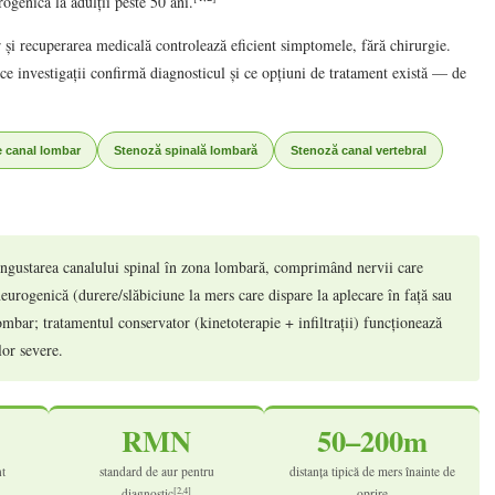
ogenică la adulții peste 50 ani.
r și recuperarea medicală controlează eficient simptomele, fără chirurgie.
ce investigații confirmă diagnosticul și ce opțiuni de tratament există — de
 canal lombar
Stenoză spinală lombară
Stenoză canal vertebral
îngustarea canalului spinal în zona lombară, comprimând nervii care
eurogenică (durere/slăbiciune la mers care dispare la aplecare în față sau
mbar; tratamentul conservator (kinetoterapie + infiltrații) funcționează
or severe.
RMN
50–200m
nt
standard de aur pentru
distanța tipică de mers înainte de
[2,4]
diagnostic
oprire