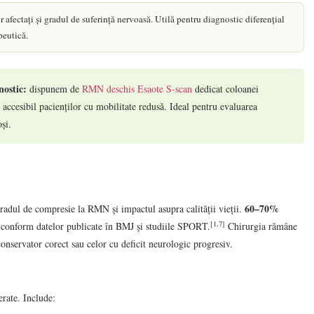
afectați și gradul de suferință nervoasă. Utilă pentru diagnostic diferențial
peutică.
ostic:
dispunem de
RMN deschis Esaote S-scan
dedicat coloanei
s, accesibil pacienților cu mobilitate redusă. Ideal pentru evaluarea
și.
60–70%
radul de compresie la RMN și impactul asupra calității vieții.
[1,7]
 conform datelor publicate în BMJ și studiile SPORT.
Chirurgia rămâne
onservator corect sau celor cu deficit neurologic progresiv.
rate. Include: