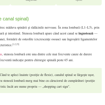
 canal spinal)
e trec măduva spinării și rădăcinile nervoase. În zona lombară (L1–L5), prin
îngustează
nară și intestinul. Stenoza lombară apare când acest canal se
—
anei, formării de osteofite (excrescențe osoase) sau îngroșării ligamentelor
[1,2,5]
eristice.
ns
, stenoza lombară este una dintre cele mai frecvente cauze de durere
 frecventă indicație pentru chirurgie spinală peste 65 ani.
Când te apleci înainte (poziție de flexie), canalul spinal se lărgește ușor,
 cu stenoză lombară merg mai bine cu căruciorul de cumpărături (poziție
eristic încât are nume propriu — „shopping cart sign".