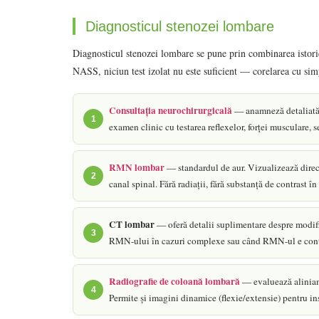
Diagnosticul stenozei lombare
Diagnosticul stenozei lombare se pune prin combinarea istoricu
NASS, niciun test izolat nu este suficient — corelarea cu sim
Consultația neurochirurgicală
— anamneză detaliată (
1
examen clinic cu testarea reflexelor, forței musculare, s
RMN lombar
— standardul de aur. Vizualizează direct
2
canal spinal. Fără radiații, fără substanță de contrast în
CT lombar
— oferă detalii suplimentare despre modific
3
RMN-ului în cazuri complexe sau când RMN-ul e cont
Radiografie de coloană lombară
— evaluează aliniame
4
Permite și imagini dinamice (flexie/extensie) pentru ins