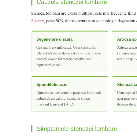
Cauzele stenozei lombare
Stenoza lombară are cauze multiple, cele mai frecvente fiind
Society
, peste 90% dintre cazuri sunt de etiologie degenerati
Degenerare discală
Artroza sp
Cea mai frecventă cauză. Uzura discurilor
Artroza articu
intervertebrale odată cu vârsta — discurile se
și îngroșarea
tasează, oasele formează osteofite care
reduc spațiul 
îngustează canalul.
Spondilolistezis
Stenoză c
Alunecarea unei vertebre peste cea inferioară
Canal spinal 
reduce direct calibrul canalului spinal.
apar mai dev
Frecvent la nivelul L4-L5.
degenerativă,
Simptomele stenozei lombare