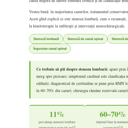
cauză majoră de durere lombară cronică și de claudicație neur
Vestea bună: în majoritatea cazurilor, tratamentul conservato
Acest ghid explică ce este stenoza lombară, cum o recunoști, 
la kinetoterapie la infiltrații și intervenții neurochirurgicale.
Stenoză lombară
Stenoză de canal spinal
Stenoză de
Îngustare canal spinal
Ce trebuie să știi despre stenoza lombară:
apare prin 
merg spre picioare; simptomul cardinal este claudicația n
odihnă); diagnosticul de certitudine se pune prin RMN lo
în 60–70% din cazuri; chirurgia rămâne rezervată cazuril
11%
60–70%
prevalența stenozei lombare
răspund bine la tratame
[3]
[1,4]
simptomatice peste 60 ani
conservator