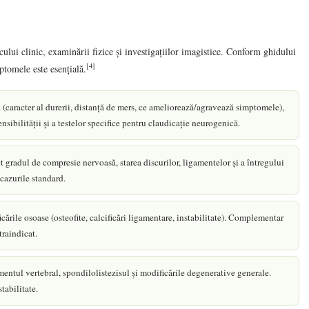
lui clinic, examinării fizice și investigațiilor imagistice. Conform ghidului
[4]
ptomele este esențială.
caracter al durerii, distanță de mers, ce ameliorează/agravează simptomele),
ensibilității și a testelor specifice pentru claudicație neurogenică.
 gradul de compresie nervoasă, starea discurilor, ligamentelor și a întregului
 cazurile standard.
ările osoase (osteofite, calcificări ligamentare, instabilitate). Complementar
raindicat.
ntul vertebral, spondilolistezisul și modificările degenerative generale.
tabilitate.