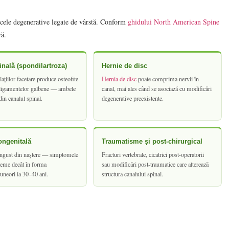
 cele degenerative legate de vârstă. Conform
ghidului North American Spine
vă.
inală (spondilartroza)
Hernie de disc
lațiilor facetare produce osteofite
Hernia de disc
poate comprima nervii în
 ligamentelor galbene — ambele
canal, mai ales când se asociază cu modificări
din canalul spinal.
degenerative preexistente.
ongenitală
Traumatisme și post-chirurgical
îngust din naștere — simptomele
Fracturi vertebrale, cicatrici post-operatorii
reme decât în forma
sau modificări post-traumatice care alterează
 uneori la 30–40 ani.
structura canalului spinal.