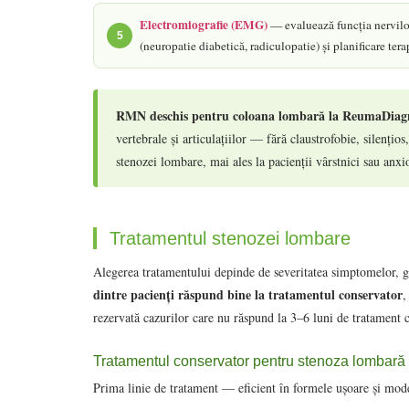
Electromiografie (EMG)
— evaluează funcția nervilor 
5
(neuropatie diabetică, radiculopatie) și planificare tera
RMN deschis pentru coloana lombară la ReumaDiagn
vertebrale și articulațiilor — fără claustrofobie, silențio
stenozei lombare, mai ales la pacienții vârstnici sau anxio
Tratamentul stenozei lombare
Alegerea tratamentului depinde de severitatea simptomelor, g
dintre pacienți răspund bine la tratamentul conservator
,
rezervată cazurilor care nu răspund la 3–6 luni de tratament c
Tratamentul conservator pentru stenoza lombară
Prima linie de tratament — eficient în formele ușoare și mode