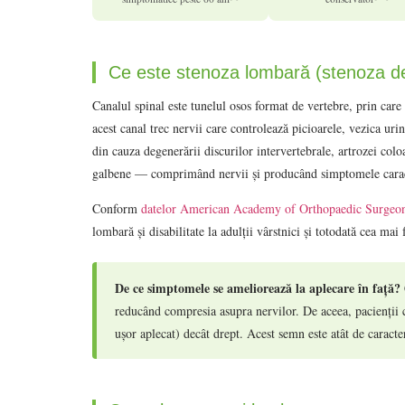
Ce este stenoza lombară (stenoza de
Canalul spinal este tunelul osos format de vertebre, prin car
acest canal trec nervii care controlează picioarele, vezica uri
din cauza degenerării discurilor intervertebrale, artrozei colo
galbene — comprimând nervii și producând simptomele caract
Conform
datelor American Academy of Orthopaedic Surgeo
lombară și disabilitate la adulții vârstnici și totodată cea mai
De ce simptomele se ameliorează la aplecare în față?
reducând compresia asupra nervilor. De aceea, pacienții
ușor aplecat) decât drept. Acest semn este atât de caract