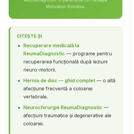
ReumaDiagnostic în parteneriat cu Fundația
Motivation România.
CITEȘTE ȘI
Recuperare medicală la
ReumaDiagnostic
— programe pentru
recuperarea funcțională după leziuni
neuro-motorii.
Hernia de disc — ghid complet
— o altă
afecțiune frecventă a coloanei
vertebrale.
Neurochirurgie ReumaDiagnostic
—
afecțiuni traumatice și degenerative ale
coloanei.