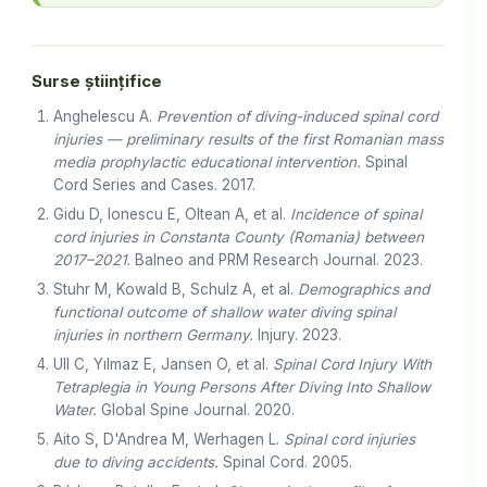
Surse științifice
Anghelescu A.
Prevention of diving-induced spinal cord
injuries — preliminary results of the first Romanian mass
media prophylactic educational intervention.
Spinal
Cord Series and Cases. 2017.
Gidu D, Ionescu E, Oltean A, et al.
Incidence of spinal
cord injuries in Constanta County (Romania) between
2017–2021.
Balneo and PRM Research Journal. 2023.
Stuhr M, Kowald B, Schulz A, et al.
Demographics and
functional outcome of shallow water diving spinal
injuries in northern Germany.
Injury. 2023.
Ull C, Yılmaz E, Jansen O, et al.
Spinal Cord Injury With
Tetraplegia in Young Persons After Diving Into Shallow
Water.
Global Spine Journal. 2020.
Aito S, D'Andrea M, Werhagen L.
Spinal cord injuries
due to diving accidents.
Spinal Cord. 2005.