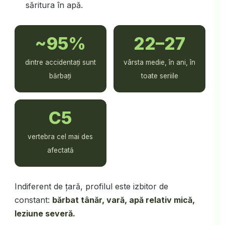
săritura în apă.
~95%
22–27
dintre accidentați sunt
vârsta medie, în ani, în
bărbați
toate seriile
C5
vertebra cel mai des
afectată
Indiferent de țară, profilul este izbitor de
constant:
bărbat tânăr, vară, apă relativ mică,
leziune severă.