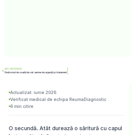
ART. ANTERIOR
Sindromul de coadă de cal: semne de urgență și tratament
Actualizat: iunie 2026
Verificat medical de echipa ReumaDiagnostic
6 min citire
O secundă. Atât durează o săritură cu capul