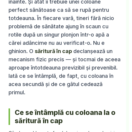
înainte. Și atât îi trebuie unei coloane
perfect sănătoase ca să se rupă pentru
totdeauna. În fiecare vară, tineri fără nicio
problemă de sănătate ajung în scaun cu
rotile după un singur plonjon într-o apă a
cărei adâncime nu au verificat-o. Nu e
ghinion. O
săritură în cap
declanșează un
mecanism fizic precis — și tocmai de aceea
aproape întotdeauna previzibil și prevenibil.
Iată ce se întâmplă, de fapt, cu coloana în
acea secundă și de ce gâtul cedează
primul.
Ce se întâmplă cu coloana la o
săritură în cap