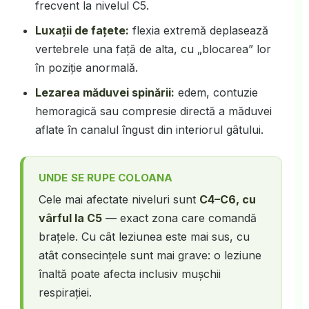
frecvent la nivelul C5.
Luxații de fațete:
flexia extremă deplasează
vertebrele una față de alta, cu „blocarea” lor
în poziție anormală.
Lezarea măduvei spinării:
edem, contuzie
hemoragică sau compresie directă a măduvei
aflate în canalul îngust din interiorul gâtului.
UNDE SE RUPE COLOANA
Cele mai afectate niveluri sunt
C4–C6, cu
vârful la C5
— exact zona care comandă
brațele. Cu cât leziunea este mai sus, cu
atât consecințele sunt mai grave: o leziune
înaltă poate afecta inclusiv mușchii
respirației.