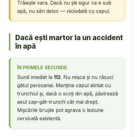
Trăiește vara. Dacă nu știi sigur ce e sub
apă, nu sări deloc — niciodată cu capul.
Dacă ești martor la un accident
în apă
ÎN PRIMELE SECUNDE
Sună imediat la
112
. Nu mișca și nu răsuci
gâtul persoanei. Menține capul aliniat cu
trunchiul și, dacă o scoți din apă, păstrează
axul cap–gât–trunchi cât mai drept.
Mișcările bruște pot agrava o leziune
cervicală existentă.