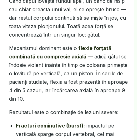
Când capul lovește fundul apei, un banc de nisip
sau chiar creasta unui val, el se oprește brusc —
dar restul corpului continuă să se miște în jos, cu
toată viteza plonjonului. Toată acea forță se
concentrează într-un singur loc: gâtul.
Mecanismul dominant este o
flexie forțată
combinată cu compresie axială
— adică gâtul se
îndoaie violent înainte în timp ce coloana primește
o lovitură pe verticală, ca un piston. În seriile de
pacienți studiate, flexia a fost prezentă în aproape
4 din 5 cazuri, iar încărcarea axială în aproape 9
din 10.
Rezultatul este o combinație de leziuni severe:
Fracturi cominutive (burst):
impactul pe
verticală sparge corpul vertebral, cel mai