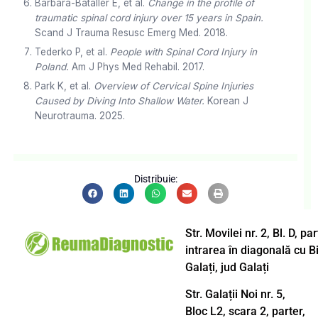
Bárbara-Bataller E, et al.
Change in the profile of
traumatic spinal cord injury over 15 years in Spain.
Scand J Trauma Resusc Emerg Med. 2018.
Tederko P, et al.
People with Spinal Cord Injury in
Poland.
Am J Phys Med Rehabil. 2017.
Park K, et al.
Overview of Cervical Spine Injuries
Caused by Diving Into Shallow Water.
Korean J
Neurotrauma. 2025.
Distribuie:
Str. Movilei nr. 2, Bl. D, p
intrarea în diagonală cu B
Galați, jud Galați
Str. Galații Noi nr. 5,
Bloc L2, scara 2, parter,