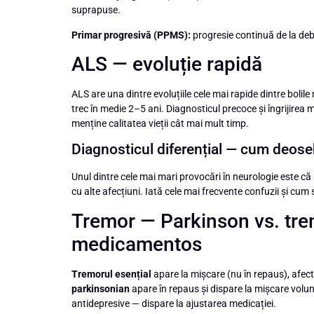
suprapuse.
Primar progresivă (PPMS):
progresie continuă de la debut
ALS — evoluție rapidă
ALS are una dintre evoluțiile cele mai rapide dintre boli
trec în medie 2–5 ani. Diagnosticul precoce și îngrijirea 
menține calitatea vieții cât mai mult timp.
Diagnosticul diferențial — cum deose
Unul dintre cele mai mari provocări în neurologie este c
cu alte afecțiuni. Iată cele mai frecvente confuzii și cum s
Tremor — Parkinson vs. trem
medicamentos
Tremorul esențial
apare la mișcare (nu în repaus), afect
parkinsonian
apare în repaus și dispare la mișcare volu
antidepresive — dispare la ajustarea medicației.