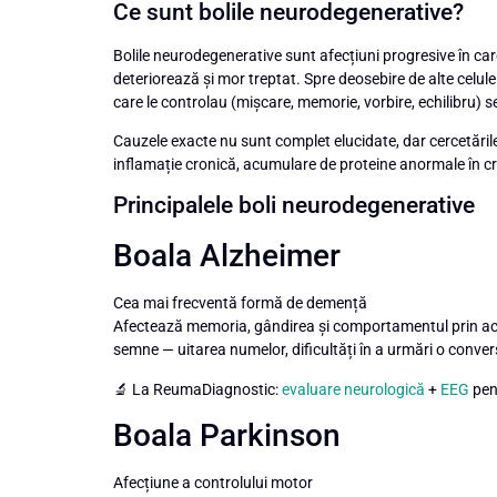
Ce sunt bolile neurodegenerative?
Bolile neurodegenerative sunt afecțiuni progresive în car
deteriorează și mor treptat. Spre deosebire de alte celul
care le controlau (mișcare, memorie, vorbire, echilibru) s
Cauzele exacte nu sunt complet elucidate, dar cercetările
inflamație cronică, acumulare de proteine anormale în cre
Principalele boli neurodegenerative
Boala Alzheimer
Cea mai frecventă formă de demență
Afectează memoria, gândirea și comportamentul prin acum
semne — uitarea numelor, dificultăți în a urmări o conver
🔬 La ReumaDiagnostic:
evaluare neurologică
+
EEG
pen
Boala Parkinson
Afecțiune a controlului motor