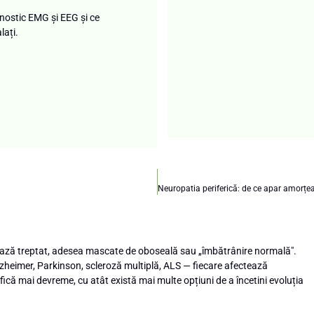
nostic EMG și EEG și ce
lați.
Neuropatia periferică: de ce apar amorțeala
lează treptat, adesea mascate de oboseală sau „îmbătrânire normală".
zheimer, Parkinson, scleroză multiplă, ALS — fiecare afectează
ifică mai devreme, cu atât există mai multe opțiuni de a încetini evoluția