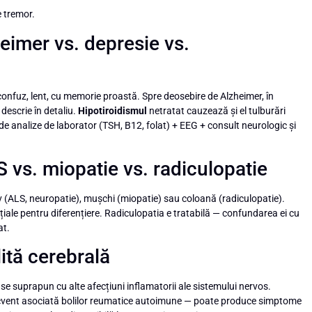
e tremor.
eimer vs. depresie vs.
nfuz, lent, cu memorie proastă. Spre deosebire de Alzheimer, în
 descrie în detaliu.
Hipotiroidismul
netratat cauzează și el tulburări
de analize de laborator (TSH, B12, folat) + EEG + consult neurologic și
vs. miopatie vs. radiculopatie
 (ALS, neuropatie), mușchi (miopatie) sau coloană (radiculopatie).
țiale pentru diferențiere. Radiculopatia e tratabilă — confundarea ei cu
at.
ită cerebrală
se suprapun cu alte afecțiuni inflamatorii ale sistemului nervos.
recvent asociată bolilor reumatice autoimune — poate produce simptome