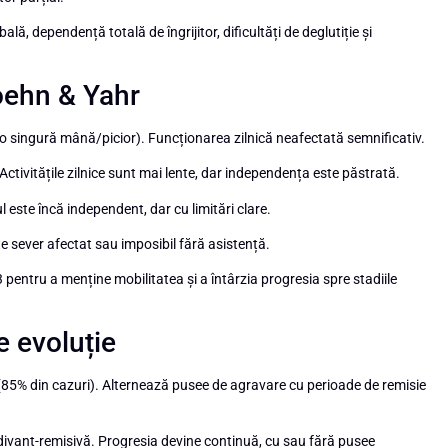
ă, dependență totală de îngrijitor, dificultăți de deglutiție și
oehn & Yahr
 o singură mână/picior). Funcționarea zilnică neafectată semnificativ.
 Activitățile zilnice sunt mai lente, dar independența este păstrată.
l este încă independent, dar cu limitări clare.
 sever afectat sau imposibil fără asistență.
 pentru a menține mobilitatea și a întârzia progresia spre stadiile
e evoluție
85% din cazuri). Alternează pusee de agravare cu perioade de remisie
ivant-remisivă. Progresia devine continuă, cu sau fără pusee