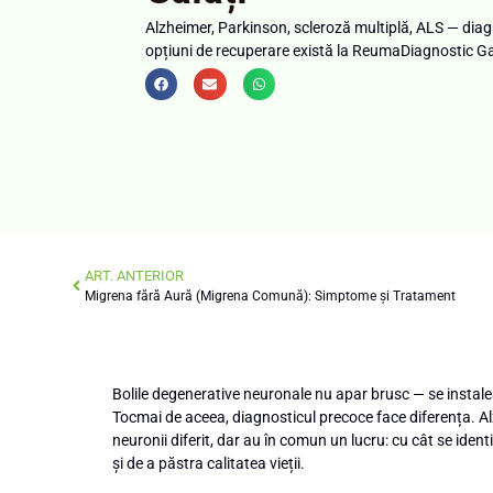
Alzheimer, Parkinson, scleroză multiplă, ALS — diag
opțiuni de recuperare există la ReumaDiagnostic Ga
ART. ANTERIOR
Migrena fără Aură (Migrena Comună): Simptome și Tratament
Bolile degenerative neuronale nu apar brusc — se insta
Tocmai de aceea, diagnosticul precoce face diferența. Al
neuronii diferit, dar au în comun un lucru: cu cât se ident
și de a păstra calitatea vieții.