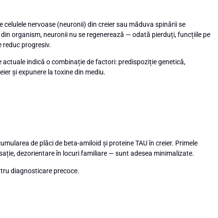
e celulele nervoase (neuronii) din creier sau măduva spinării se
e din organism, neuronii nu se regenerează — odată pierduți, funcțiile pe
e reduc progresiv.
 actuale indică o combinație de factori: predispoziție genetică,
ier și expunere la toxine din mediu.
ularea de plăci de beta-amiloid și proteine TAU în creier. Primele
sație, dezorientare în locuri familiare — sunt adesea minimalizate.
tru diagnosticare precoce.