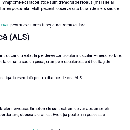
 Simptomele caracteristice sunt tremorul de repaus (mai ales al
ilitatea posturală. Mulți pacienți observă și tulburări de mers sau de
+
EMG
pentru evaluarea funcției neuromusculare.
ică (ALS)
rii, ducând treptat la pierderea controlului muscular — mers, vorbire,
une la o mână sau un picior, crampe musculare sau dificultăți de
vestigația esențială pentru diagnosticarea ALS.
fibrelor nervoase. Simptomele sunt extrem de variate: amorțeli,
 coordonare, oboseală cronică. Evoluția poate fi în pusee sau