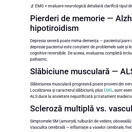
🔬 EMG + evaluare neurologică detaliată clarifică tipul d
Pierderi de memorie — Alzh
hipotiroidism
Depresia severă poate mima demența — pacientul pare co
depresie pacientul este conștient de problemele sale și le
cognitive reversibile. De aceea, evaluarea completă inclu
psihiatric.
Slăbiciune musculară — ALS 
Slăbiciunea musculară progresivă poate proveni din nerv
Localizarea și caracterul slăbiciunii, plus
EMG
, sunt esen
ALS duce la anxietate nejustificată și tratament inadecv
Scleroză multiplă vs. vascul
Simptomele SM (amorțeli, tulburări de vedere, oboseală) 
Vasculita cerebrală — inflamație a vaselor cerebrale, f