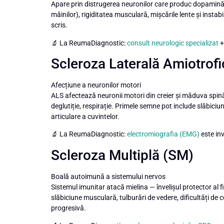
Apare prin distrugerea neuronilor care produc dopamină.
mâinilor), rigiditatea musculară, mișcările lente și instab
scris.
🔬 La ReumaDiagnostic:
consult neurologic specializat
Scleroza Laterală Amiotrof
Afecțiune a neuronilor motori
ALS afectează neuronii motori din creier și măduva spină
deglutiție, respirație. Primele semne pot include slăbici
articulare a cuvintelor.
🔬 La ReumaDiagnostic:
electromiografia (EMG)
este in
Scleroza Multiplă (SM)
Boală autoimună a sistemului nervos
Sistemul imunitar atacă mielina — învelișul protector al 
slăbiciune musculară, tulburări de vedere, dificultăți de
progresivă.