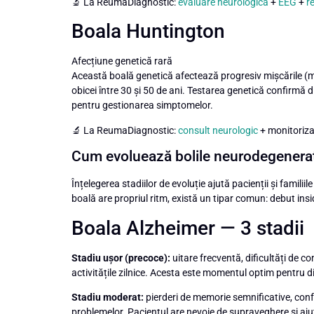
🔬 La ReumaDiagnostic:
evaluare neurologică
+
EEG
+
r
Boala Huntington
Afecțiune genetică rară
Această boală genetică afectează progresiv mișcările (m
obicei între 30 și 50 de ani. Testarea genetică confirmă 
pentru gestionarea simptomelor.
🔬 La ReumaDiagnostic:
consult neurologic
+ monitoriza
Cum evoluează bolile neurodegenerat
Înțelegerea stadiilor de evoluție ajută pacienții și familiile
boală are propriul ritm, există un tipar comun: debut in
Boala Alzheimer — 3 stadii
Stadiu ușor (precoce):
uitare frecventă, dificultăți de c
activitățile zilnice. Acesta este momentul optim pentru di
Stadiu moderat:
pierderi de memorie semnificative, confu
problemelor. Pacientul are nevoie de supraveghere și ajut