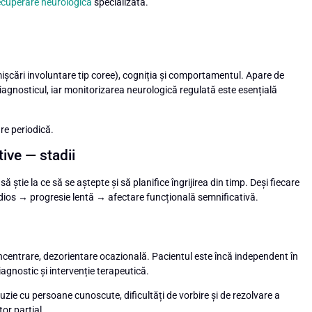
ecuperare neurologică
specializată.
ișcări involuntare tip coree), cogniția și comportamentul. Apare de
diagnosticul, iar monitorizarea neurologică regulată este esențială
re periodică.
ive — stadii
 să știe la ce să se aștepte și să planifice îngrijirea din timp. Deși fiecare
sidios → progresie lentă → afectare funcțională semnificativă.
oncentrare, dezorientare ocazională. Pacientul este încă independent în
agnostic și intervenție terapeutică.
zie cu persoane cunoscute, dificultăți de vorbire și de rezolvare a
or parțial.