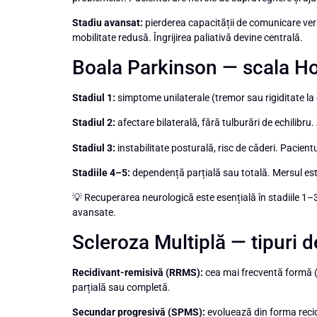
Stadiu avansat:
pierderea capacității de comunicare verbal
mobilitate redusă. Îngrijirea paliativă devine centrală.
Boala Parkinson — scala H
Stadiul 1:
simptome unilaterale (tremor sau rigiditate la
Stadiul 2:
afectare bilaterală, fără tulburări de echilibru.
Stadiul 3:
instabilitate posturală, risc de căderi. Pacientu
Stadiile 4–5:
dependență parțială sau totală. Mersul este
💡 Recuperarea neurologică este esențială în stadiile 1–3
avansate.
Scleroza Multiplă — tipuri d
Recidivant-remisivă (RRMS):
cea mai frecventă formă (
parțială sau completă.
Secundar progresivă (SPMS):
evoluează din forma recid