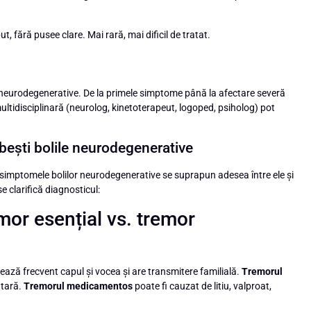
, fără pusee clare. Mai rară, mai dificil de tratat.
le neurodegenerative. De la primele simptome până la afectare severă
multidisciplinară (neurolog, kinetoterapeut, logoped, psiholog) pot
bești bolile neurodegenerative
ă simptomele bolilor neurodegenerative se suprapun adesea între ele și
e clarifică diagnosticul:
or esențial vs. tremor
ează frecvent capul și vocea și are transmitere familială.
Tremorul
ntară.
Tremorul medicamentos
poate fi cauzat de litiu, valproat,