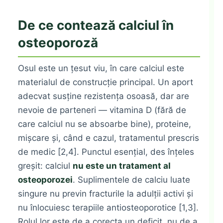
De ce contează calciul în
osteoporoză
Osul este un țesut viu, în care calciul este
materialul de construcție principal. Un aport
adecvat susține rezistența osoasă, dar are
nevoie de parteneri — vitamina D (fără de
care calciul nu se absoarbe bine), proteine,
mișcare și, când e cazul, tratamentul prescris
de medic [2,4]. Punctul esențial, des înțeles
greșit: calciul
nu este un tratament al
osteoporozei
. Suplimentele de calciu luate
singure nu previn fracturile la adulții activi și
nu înlocuiesc terapiile antiosteoporotice [1,3].
Rolul lor este de a corecta un deficit, nu de a