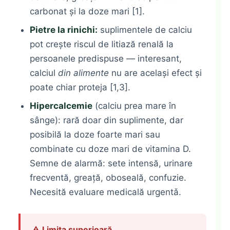
carbonat și la doze mari [1].
Pietre la rinichi:
suplimentele de calciu
pot crește riscul de litiază renală la
persoanele predispuse — interesant,
calciul
din alimente
nu are același efect și
poate chiar proteja [1,3].
Hipercalcemie
(calciu prea mare în
sânge): rară doar din suplimente, dar
posibilă la doze foarte mari sau
combinate cu doze mari de vitamina D.
Semne de alarmă: sete intensă, urinare
frecventă, greață, oboseală, confuzie.
Necesită evaluare medicală urgentǎ.
⚠️ Limita superioară