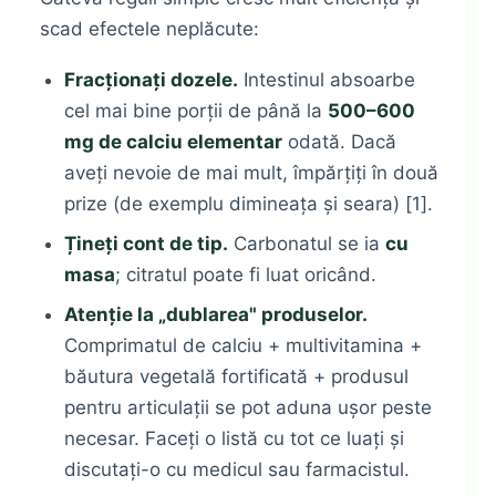
scad efectele neplăcute:
Fracționați dozele.
Intestinul absoarbe
cel mai bine porții de până la
500–600
mg de calciu elementar
odată. Dacă
aveți nevoie de mai mult, împărțiți în două
prize (de exemplu dimineața și seara) [1].
Țineți cont de tip.
Carbonatul se ia
cu
masa
; citratul poate fi luat oricând.
Atenție la „dublarea" produselor.
Comprimatul de calciu + multivitamina +
băutura vegetală fortificată + produsul
pentru articulații se pot aduna ușor peste
necesar. Faceți o listă cu tot ce luați și
discutați-o cu medicul sau farmacistul.