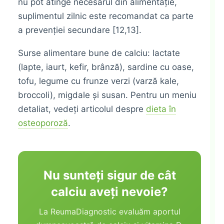
nu pot atinge necesarul din alimentație,
suplimentul zilnic este recomandat ca parte
a prevenției secundare [12,13].
Surse alimentare bune de calciu: lactate
(lapte, iaurt, kefir, brânză), sardine cu oase,
tofu, legume cu frunze verzi (varză kale,
broccoli), migdale și susan. Pentru un meniu
detaliat, vedeți articolul despre
dieta în
osteoporoză
.
Nu sunteți sigur de cât
calciu aveți nevoie?
La ReumaDiagnostic evaluăm aportul