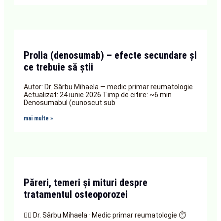
Prolia (denosumab) – efecte secundare și
ce trebuie să știi
Autor: Dr. Sârbu Mihaela — medic primar reumatologie
Actualizat: 24 iunie 2026 Timp de citire: ~6 min
Denosumabul (cunoscut sub
mai multe »
Păreri, temeri și mituri despre
tratamentul osteoporozei
👩‍⚕️ Dr. Sârbu Mihaela · Medic primar reumatologie ⏱