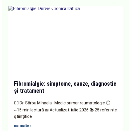
Fibromialgie: simptome, cauze, diagnostic
și tratament
👩‍⚕️ Dr. Sârbu Mihaela · Medic primar reumatologie ⏱
~15 min lectură 📅 Actualizat: iulie 2026 📚 25 referințe
științifice
mai multe »