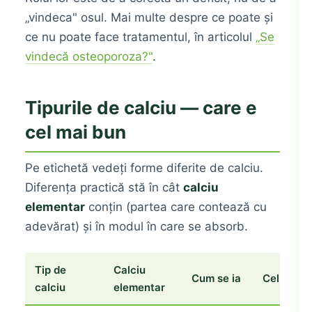
„vindeca" osul. Mai multe despre ce poate și
ce nu poate face tratamentul, în articolul
„Se
vindecă osteoporoza?"
.
Tipurile de calciu — care e
cel mai bun
Pe etichetă vedeți forme diferite de calciu.
Diferența practică stă în cât
calciu
elementar
conțin (partea care contează cu
adevărat) și în modul în care se absorb.
Tip de
Calciu
Cum se ia
Cel mai p
calciu
elementar