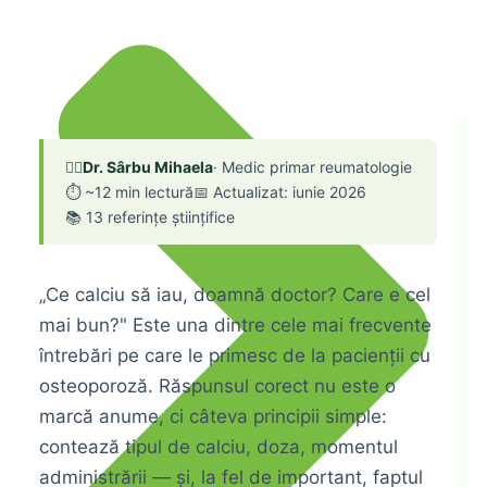
👩‍⚕️
Dr. Sârbu Mihaela
· Medic primar reumatologie
⏱ ~12 min lectură
📅 Actualizat: iunie 2026
📚 13 referințe științifice
„Ce calciu să iau, doamnă doctor? Care e cel
mai bun?" Este una dintre cele mai frecvente
întrebări pe care le primesc de la pacienții cu
osteoporoză. Răspunsul corect nu este o
marcă anume, ci câteva principii simple:
contează tipul de calciu, doza, momentul
administrării — și, la fel de important, faptul