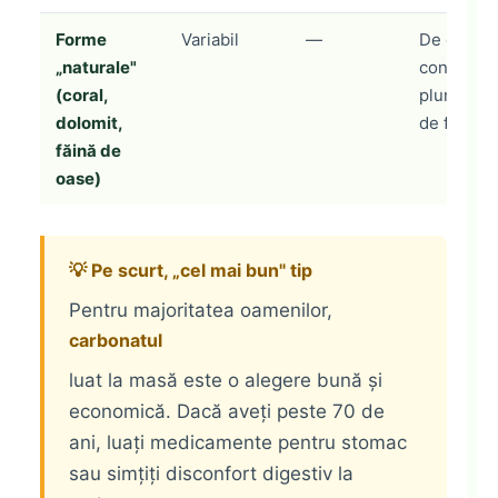
Forme
Variabil
—
De evitat:
„naturale"
contamina
(coral,
plumb); fă
dolomit,
de formel
făină de
oase)
💡 Pe scurt, „cel mai bun" tip
Pentru majoritatea oamenilor,
carbonatul
luat la masă este o alegere bună și
economică. Dacă aveți peste 70 de
ani, luați medicamente pentru stomac
sau simțiți disconfort digestiv la