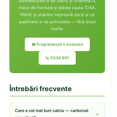
dumneavoastră de calciu și vitamina D,
riscul de fractură și starea osului (DXA,
FRAX) și stabilim împreună dacă și ce
supliment vi se potrivește — fără doze
inutile.
📅 Programează o evaluare
📞 0336.991
Întrebări frecvente
Care e cel mai bun calciu — carbonat