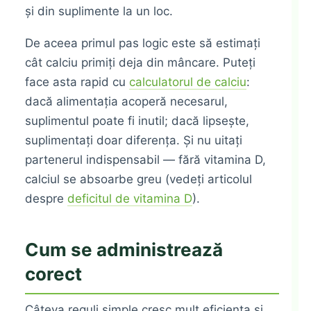
și din suplimente la un loc.
De aceea primul pas logic este să estimați
cât calciu primiți deja din mâncare. Puteți
face asta rapid cu
calculatorul de calciu
:
dacă alimentația acoperă necesarul,
suplimentul poate fi inutil; dacă lipsește,
suplimentați doar diferența. Și nu uitați
partenerul indispensabil — fără vitamina D,
calciul se absoarbe greu (vedeți articolul
despre
deficitul de vitamina D
).
Cum se administrează
corect
Câteva reguli simple cresc mult eficiența și