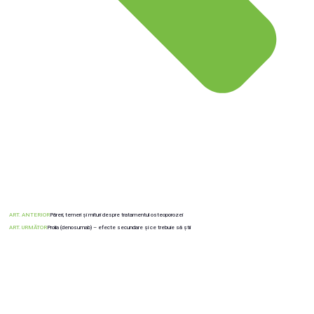
ART. ANTERIOR
Păreri, temeri și mituri despre tratamentul osteoporozei
ART. URMĂTOR
Prolia (denosumab) – efecte secundare și ce trebuie să știi