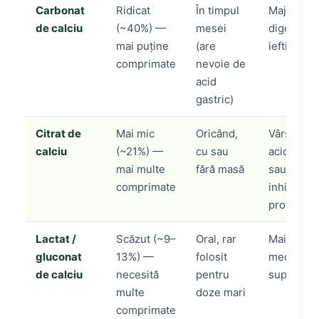
Carbonat
Ridicat
În timpul
Majoritate
de calciu
(~40%) —
mesei
digestie 
mai puține
(are
ieftină și
comprimate
nevoie de
acid
gastric)
Citrat de
Mai mic
Oricând,
Vârstnici
calciu
(~21%) —
cu sau
aciditate 
mai multe
fără masă
sau care i
comprimate
inhibitor
protoni
Lactat /
Scăzut (~9–
Oral, rar
Mai degra
gluconat
13%) —
folosit
medicale 
de calciu
necesită
pentru
suplimenta
multe
doze mari
comprimate