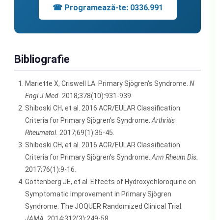
☎ Programează-te: 0336.991
Bibliografie
Mariette X, Criswell LA. Primary Sjögren's Syndrome.
N
Engl J Med.
2018;378(10):931-939.
Shiboski CH, et al. 2016 ACR/EULAR Classification
Criteria for Primary Sjögren's Syndrome.
Arthritis
Rheumatol.
2017;69(1):35-45.
Shiboski CH, et al. 2016 ACR/EULAR Classification
Criteria for Primary Sjögren's Syndrome.
Ann Rheum Dis.
2017;76(1):9-16.
Gottenberg JE, et al. Effects of Hydroxychloroquine on
Symptomatic Improvement in Primary Sjögren
Syndrome: The JOQUER Randomized Clinical Trial.
JAMA.
2014;312(3):249-58.