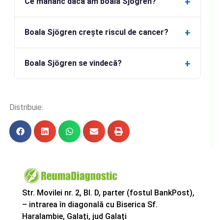
+
Ce mânânc dacă am boala Sjögren?
+
Boala Sjögren crește riscul de cancer?
+
Boala Sjögren se vindecă?
Distribuie:
Str. Movilei nr. 2, Bl. D, parter (fostul BankPost),
– intrarea în diagonală cu Biserica Sf.
Haralambie, Galați, jud Galați