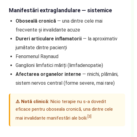
Manifestări extraglandulare — sistemice
Oboseală cronică
— una dintre cele mai
frecvente și invalidante acuze
Dureri articulare inflamatorii
— la aproximativ
jumătate dintre pacienți
Fenomenul Raynaud
Ganglioni limfatici măriți (limfadenopatie)
Afectarea organelor interne
— rinichi, plămâni,
sistem nervos central (forme severe, mai rare)
⚠️ Notă clinică:
Nicio terapie nu s-a dovedit
eficace pentru oboseala cronică, una dintre cele
[3]
mai invalidante manifestări ale bolii.