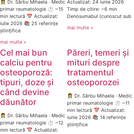
👩‍⚕️ Dr. Sârbu Mihaela · Medic
Actualizat: 24 iunie 2026
primar reumatologie ⏱ ~15
Timp de citire: ~6 min
min lectură 📅 Actualizat:
Denosumabul (cunoscut sub
iulie 2026 📚 25 referințe
mai multe »
științifice
mai multe »
Cel mai bun
Păreri, temeri și
calciu pentru
mituri despre
osteoporoză:
tratamentul
tipuri, doze și
osteoporozei
când devine
👩‍⚕️ Dr. Sârbu Mihaela · Medic
dăunător
primar reumatologie ⏱ ~11
min lectură 📅 Actualizat:
👩‍⚕️ Dr. Sârbu Mihaela · Medic
iunie 2026 📚 14 referințe
primar reumatologie ⏱ ~12
științifice
min lectură 📅 Actualizat: