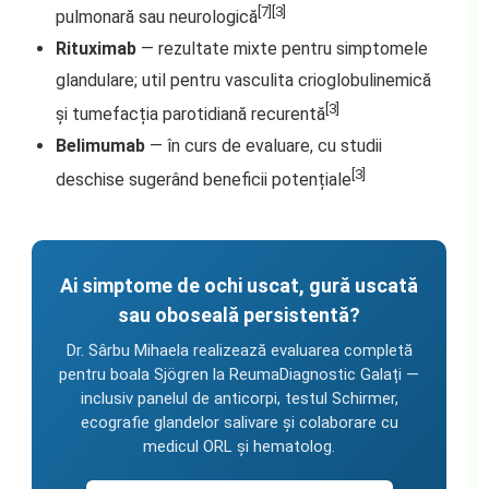
[7][3]
pulmonară sau neurologică
Rituximab
— rezultate mixte pentru simptomele
glandulare; util pentru vasculita crioglobulinemică
[3]
și tumefacția parotidiană recurentă
Belimumab
— în curs de evaluare, cu studii
[3]
deschise sugerând beneficii potențiale
Ai simptome de ochi uscat, gură uscată
sau oboseală persistentă?
Dr. Sârbu Mihaela realizează evaluarea completă
pentru boala Sjögren la ReumaDiagnostic Galați —
inclusiv panelul de anticorpi, testul Schirmer,
ecografie glandelor salivare și colaborare cu
medicul ORL și hematolog.