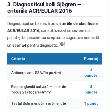
3. Diagnosticul bolii Sjögren —
criteriile ACR/EULAR 2016
Diagnosticul se bazează pe
criteriile de clasificare
ACR/EULAR 2016
, care utilizează un sistem de
punctaj. Un pacient cu simptome sugestive necesită
[1][2]
un
scor ≥4
pentru diagnostic.
Criteriu
Punctaj
3
Anticorpi anti-SSA/Ro pozitivi
puncte
Biopsie glandă salivară — scor de
3
focus ≥1 (focare/4mm²)
puncte
Testul Schirmer ≤5 mm/5 minute
1 punct