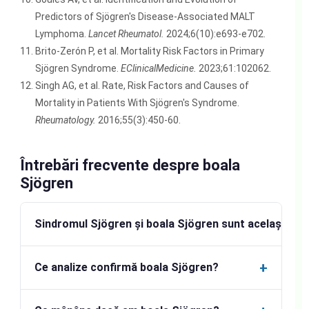
Predictors of Sjögren's Disease-Associated MALT
Lymphoma.
Lancet Rheumatol.
2024;6(10):e693-e702.
Brito-Zerón P, et al. Mortality Risk Factors in Primary
Sjögren Syndrome.
EClinicalMedicine.
2023;61:102062.
Singh AG, et al. Rate, Risk Factors and Causes of
Mortality in Patients With Sjögren's Syndrome.
Rheumatology.
2016;55(3):450-60.
Întrebări frecvente despre boala
Sjögren
Sindromul Sjögren și boala Sjögren sunt același lucr
+
Ce analize confirmă boala Sjögren?