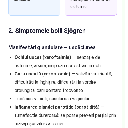
sistemic.
2. Simptomele bolii Sjögren
Manifestări glandulare — uscăciunea
Ochiul uscat (xeroftalmie)
— senzație de
usturime, arsură, nisip sau corp străin în ochi
Gura uscată (xerostomie)
— salivă insuficientă,
dificultăți la înghițire, dificultăți la vorbire
prelungită, carii dentare frecvente
Uscăciunea pielii, nasului sau vaginului
Inflamarea glandei parotide (parotidită)
—
tumefacție dureroasă; se poate preveni parțial prin
masaj ușor zilnic al zonei