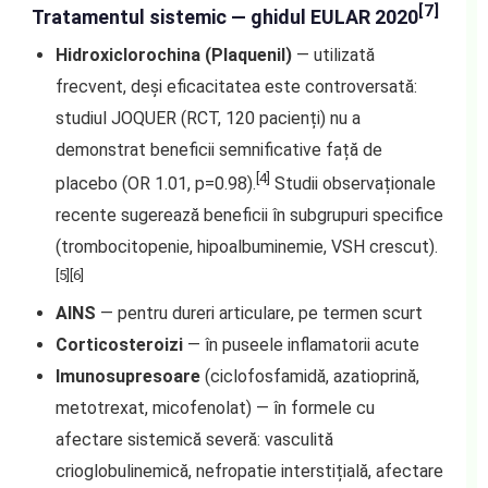
[7]
Tratamentul sistemic — ghidul EULAR 2020
Hidroxiclorochina (Plaquenil)
— utilizată
frecvent, deși eficacitatea este controversată:
studiul JOQUER (RCT, 120 pacienți) nu a
demonstrat beneficii semnificative față de
[4]
placebo (OR 1.01, p=0.98).
Studii observaționale
recente sugerează beneficii în subgrupuri specifice
(trombocitopenie, hipoalbuminemie, VSH crescut).
[5][6]
AINS
— pentru dureri articulare, pe termen scurt
Corticosteroizi
— în puseele inflamatorii acute
Imunosupresoare
(ciclofosfamidă, azatioprină,
metotrexat, micofenolat) — în formele cu
afectare sistemică severă: vasculită
crioglobulinemică, nefropatie interstițială, afectare