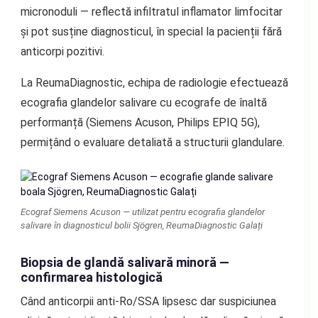
micronoduli — reflectă infiltratul inflamator limfocitar
și pot susține diagnosticul, în special la pacienții fără
anticorpi pozitivi.
La ReumaDiagnostic, echipa de radiologie efectuează
ecografia glandelor salivare cu ecografe de înaltă
performanță (Siemens Acuson, Philips EPIQ 5G),
permițând o evaluare detaliată a structurii glandulare.
Ecograf Siemens Acuson — utilizat pentru ecografia glandelor
salivare în diagnosticul bolii Sjögren, ReumaDiagnostic Galați
Biopsia de glandă salivară minoră —
confirmarea histologică
Când anticorpii anti-Ro/SSA lipsesc dar suspiciunea