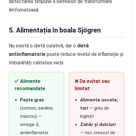
detectarea timpurie a semnelor de transformare
limfomatoasă.
5. Alimentația în boala Sjögren
Nu există o dietă curativă, dar o
dietă
antiinflamatorie
poate reduce nivelul de inflamație și
îmbunătăți calitatea vieții.
✅ Alimente
❌ De evitat sau
recomandate
limitat
Pește gras
Alimente uscate,
(somon, sardine,
tari
— greu de
macrou) —
înghițit
omega-3,
Zahăr și dulciuri
antiinflamator
— risc crescut de