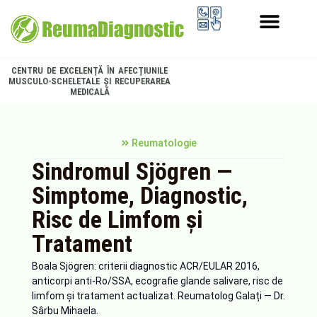
PROGRAMUL LONGEVITATE
CENTRU DE EXCELENȚĂ ÎN AFECȚIUNILE
MUSCULO-SCHELETALE ȘI RECUPERAREA
MEDICALĂ
Reumatologie
Sindromul Sjögren —
Simptome, Diagnostic,
Risc de Limfom și
Tratament
Boala Sjögren: criterii diagnostic ACR/EULAR 2016,
anticorpi anti-Ro/SSA, ecografie glande salivare, risc de
limfom și tratament actualizat. Reumatolog Galați — Dr.
Sârbu Mihaela.