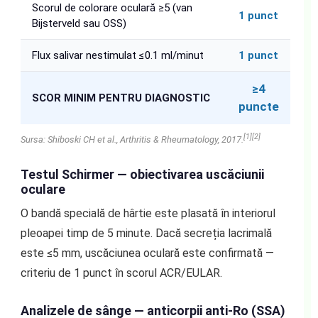
Scorul de colorare oculară ≥5 (van
1 punct
Bijsterveld sau OSS)
Flux salivar nestimulat ≤0.1 ml/minut
1 punct
≥4
SCOR MINIM PENTRU DIAGNOSTIC
puncte
[1][2]
Sursa: Shiboski CH et al., Arthritis & Rheumatology, 2017.
Testul Schirmer — obiectivarea uscăciunii
oculare
O bandă specială de hârtie este plasată în interiorul
pleoapei timp de 5 minute. Dacă secreția lacrimală
este ≤5 mm, uscăciunea oculară este confirmată —
criteriu de 1 punct în scorul ACR/EULAR.
Analizele de sânge — anticorpii anti-Ro (SSA)