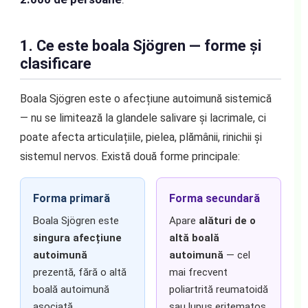
1. Ce este boala Sjögren — forme și
clasificare
Boala Sjögren este o afecțiune autoimună sistemică
— nu se limitează la glandele salivare și lacrimale, ci
poate afecta articulațiile, pielea, plămânii, rinichii și
sistemul nervos. Există două forme principale:
Forma primară
Forma secundară
Boala Sjögren este
Apare
alături de o
singura afecțiune
altă boală
autoimună
autoimună
— cel
prezentă, fără o altă
mai frecvent
boală autoimună
poliartrită reumatoidă
asociată.
sau lupus eritematos