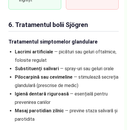
înghițit
6. Tratamentul bolii Sjögren
Tratamentul simptomelor glandulare
Lacrimi artificiale
— picături sau geluri oftalmice,
folosite regulat
Substituenți salivari
— spray-uri sau geluri orale
Pilocarpină sau cevimeline
— stimulează secreția
glandulară (prescrise de medic)
Igienă dentară riguroasă
— esențială pentru
prevenirea cariilor
Masaj parotidian zilnic
— previne staza salivară și
parotidita