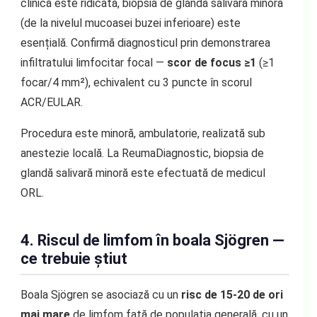
clinică este ridicată, biopsia de glandă salivară minoră
(de la nivelul mucoasei buzei inferioare) este
esențială. Confirmă diagnosticul prin demonstrarea
infiltratului limfocitar focal —
scor de focus ≥1
(≥1
focar/4 mm²), echivalent cu 3 puncte în scorul
ACR/EULAR.
Procedura este minoră, ambulatorie, realizată sub
anestezie locală. La ReumaDiagnostic, biopsia de
glandă salivară minoră este efectuată de medicul
ORL.
4. Riscul de limfom în boala Sjögren —
ce trebuie știut
Boala Sjögren se asociază cu un
risc de 15-20 de ori
mai mare
de limfom față de populația generală, cu un