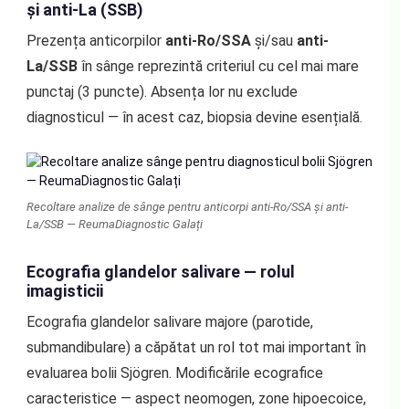
și anti-La (SSB)
Prezența anticorpilor
anti-Ro/SSA
și/sau
anti-
La/SSB
în sânge reprezintă criteriul cu cel mai mare
punctaj (3 puncte). Absența lor nu exclude
diagnosticul — în acest caz, biopsia devine esențială.
Recoltare analize de sânge pentru anticorpi anti-Ro/SSA și anti-
La/SSB — ReumaDiagnostic Galați
Ecografia glandelor salivare — rolul
imagisticii
Ecografia glandelor salivare majore (parotide,
submandibulare) a căpătat un rol tot mai important în
evaluarea bolii Sjögren. Modificările ecografice
caracteristice — aspect neomogen, zone hipoecoice,