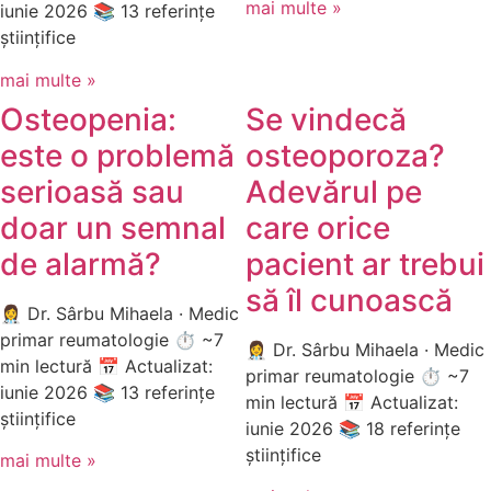
mai multe »
iunie 2026 📚 13 referințe
științifice
mai multe »
Osteopenia:
Se vindecă
este o problemă
osteoporoza?
serioasă sau
Adevărul pe
doar un semnal
care orice
de alarmă?
pacient ar trebui
să îl cunoască
👩‍⚕️ Dr. Sârbu Mihaela · Medic
primar reumatologie ⏱ ~7
👩‍⚕️ Dr. Sârbu Mihaela · Medic
min lectură 📅 Actualizat:
primar reumatologie ⏱ ~7
iunie 2026 📚 13 referințe
min lectură 📅 Actualizat:
științifice
iunie 2026 📚 18 referințe
științifice
mai multe »