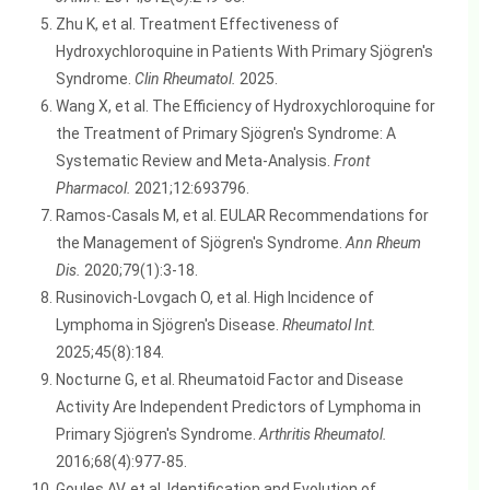
Zhu K, et al. Treatment Effectiveness of
Hydroxychloroquine in Patients With Primary Sjögren's
Syndrome.
Clin Rheumatol.
2025.
Wang X, et al. The Efficiency of Hydroxychloroquine for
the Treatment of Primary Sjögren's Syndrome: A
Systematic Review and Meta-Analysis.
Front
Pharmacol.
2021;12:693796.
Ramos-Casals M, et al. EULAR Recommendations for
the Management of Sjögren's Syndrome.
Ann Rheum
Dis.
2020;79(1):3-18.
Rusinovich-Lovgach O, et al. High Incidence of
Lymphoma in Sjögren's Disease.
Rheumatol Int.
2025;45(8):184.
Nocturne G, et al. Rheumatoid Factor and Disease
Activity Are Independent Predictors of Lymphoma in
Primary Sjögren's Syndrome.
Arthritis Rheumatol.
2016;68(4):977-85.
Goules AV, et al. Identification and Evolution of