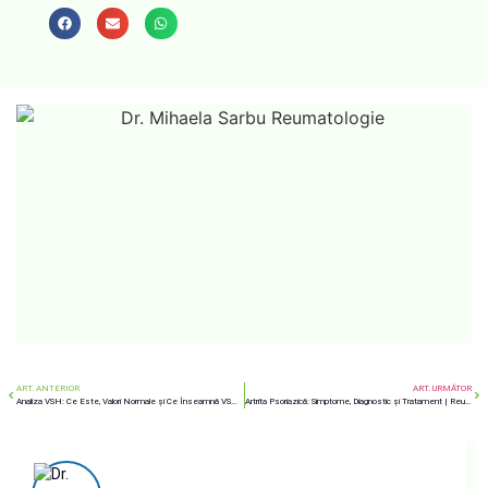
ART. ANTERIOR
ART. URMĂTOR
Analiza VSH: Ce Este, Valori Normale și Ce Înseamnă VSH Crescut
Artrita Psoriazică: Simptome, Diagnostic și Tratament | ReumaDiagnostic