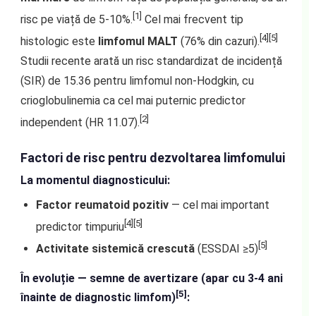
[1]
risc pe viață de 5-10%.
Cel mai frecvent tip
[4][5]
histologic este
limfomul MALT
(76% din cazuri).
Studii recente arată un risc standardizat de incidență
(SIR) de 15.36 pentru limfomul non-Hodgkin, cu
crioglobulinemia ca cel mai puternic predictor
[2]
independent (HR 11.07).
Factori de risc pentru dezvoltarea limfomului
La momentul diagnosticului:
Factor reumatoid pozitiv
— cel mai important
[4][5]
predictor timpuriu
[5]
Activitate sistemică crescută
(ESSDAI ≥5)
În evoluție — semne de avertizare (apar cu 3-4 ani
[5]
înainte de diagnostic limfom)
: