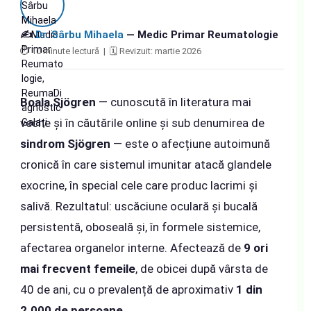
✍️
Dr. Sârbu Mihaela
— Medic Primar Reumatologie
⏱ 10 minute lectură | 🗓 Revizuit: martie 2026
Boala Sjögren
— cunoscută în literatura mai
veche și în căutările online și sub denumirea de
sindrom Sjögren
— este o afecțiune autoimună
cronică în care sistemul imunitar atacă glandele
exocrine, în special cele care produc lacrimi și
salivă. Rezultatul: uscăciune oculară și bucală
persistentă, oboseală și, în formele sistemice,
afectarea organelor interne. Afectează de
9 ori
mai frecvent femeile
, de obicei după vârsta de
40 de ani, cu o prevalență de aproximativ
1 din
2.000 de persoane
.