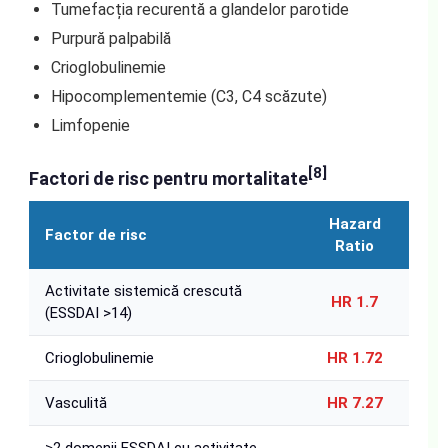
Tumefacția recurentă a glandelor parotide
Purpură palpabilă
Crioglobulinemie
Hipocomplementemie (C3, C4 scăzute)
Limfopenie
[8]
Factori de risc pentru mortalitate
Hazard
Factor de risc
Ratio
Activitate sistemică crescută
HR 1.7
(ESSDAI >14)
Crioglobulinemie
HR 1.72
Vasculită
HR 7.27
≥2 domenii ESSDAI cu activitate