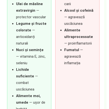
Ulei de măsline
carii
extravirgin
—
Alcool și cofeină
protector vascular
— agravează
Legume și fructe
uscăciunea
colorate
—
Alimente
antioxidanți
ultraprocessate
naturali
— proinflamatorii
Nuci și semințe
Fumatul
—
— vitamina E, zinc,
agravează
seleniu
inflamația
Lichide
suficiente
—
combat
uscăciunea
Alimente moi,
umede
— ușor de