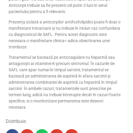
Anticorpii trebuie sa fie prezenti cel putin 3 luni in serul
pacientului pentru a fi relevanti.
Prezența izolată a anticorpilor antifosfolipidici poate fi doar o
manifestare trecatoare și nu trebuie în niciun caz confundata
cu diagnosticul de SAFL. Pentru acest diagnostic este
necesara o manifestare clinica= adica obiectivarea unei
tromboze.
Tratamentul se bazează pe anticoagulare cu heparină sau
antagonişti ai vitaminei K-precum sintromul. În cazurile de
SAFL care apar numai în timpul sarcinii, tratamentul se
bazează pe administrarea de aspirină în afara sarcinii și
administrarea combinatiei de aspirină cu heparină în timpul
sarcinii. În ambele cazuri, tratamentele sunt prescrise pe
termen lung, adică nu trebuie întrerupte decât în ​​cazuri foarte
specifice, si o monitorizare permanenta este deseori
necesara.
Distribuie: