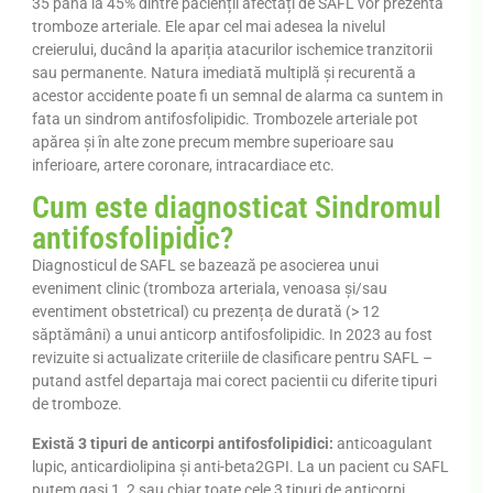
35 până la 45% dintre pacienții afectați de SAFL vor prezenta
tromboze arteriale. Ele apar cel mai adesea la nivelul
creierului, ducând la apariția atacurilor ischemice tranzitorii
sau permanente. Natura imediată multiplă și recurentă a
acestor accidente poate fi un semnal de alarma ca suntem in
fata un sindrom antifosfolipidic. Trombozele arteriale pot
apărea și în alte zone precum membre superioare sau
inferioare, artere coronare, intracardiace etc.
Cum este diagnosticat Sindromul
antifosfolipidic?
Diagnosticul de SAFL se bazează pe asocierea unui
eveniment clinic (tromboza arteriala, venoasa și/sau
eventiment obstetrical) cu prezența de durată (> 12
săptămâni) a unui anticorp antifosfolipidic. In 2023 au fost
revizuite si actualizate criteriile de clasificare pentru SAFL –
putand astfel departaja mai corect pacientii cu diferite tipuri
de tromboze.
Există 3 tipuri de anticorpi antifosfolipidici:
anticoagulant
lupic, anticardiolipina și anti-beta2GPI. La un pacient cu SAFL
putem gasi 1, 2 sau chiar toate cele 3 tipuri de anticorpi.