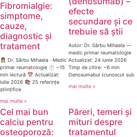
(denosumab) –
Fibromialgie:
efecte
simptome,
secundare și ce
cauze,
trebuie să știi
diagnostic și
tratament
Autor: Dr. Sârbu Mihaela —
medic primar reumatologie
👩‍⚕️ Dr. Sârbu Mihaela · Medic
Actualizat: 24 iunie 2026
primar reumatologie ⏱ ~15
Timp de citire: ~6 min
min lectură 📅 Actualizat:
Denosumabul (cunoscut sub
iulie 2026 📚 25 referințe
mai multe »
științifice
mai multe »
Cel mai bun
Păreri, temeri și
calciu pentru
mituri despre
osteoporoză:
tratamentul