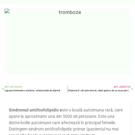
ART. ANTERIOR
ART. URMĂTOR
Lupusul eritematos sistemic: simptomele de alarmă
Vitamina D: cât este nevoie, când ajută și de ce nu poate înlocui o viață trăită în lumină
Sindromul antifosfolipidic e
ste o boală autoimuna rară, care
apare la aproximativ una din 5000 de persoane. Este una
dintre bolile autoimune care afectează în principal femeile.
Distingem sindrom antifosfolipidic primar (pacientul nu mai