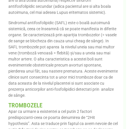
are si alta boala autoimuna) respectiv sindrom
antifosfolipidic secundar (adica pacientul are si alta boala
autoimuna, cel mai adesea Lupus eritematos sistemic).
Sindromul antifosfolipidic (SAFL) este o boală autoimună
sistemică, ceea ce înseamnă că se poate manifesta in diferite
organe. Se caracterizează prin apariția trombozelor (= vasele
de sange se blocheza din cauza unui cheag de sânge). In
SAFL trombozele pot aparea la nivelul uneia sau mai multor
vene (tromboză venoasă = flebită) și/sau a uneia sau mai
multor artere. O alta caracteristica a acestei boli sunt
evenimentele obstetricale precum avorturi spontane,
pierderea unui făt, sau nastere prematura. Aceste evenimente
clinice sunt consecinta tot a unor mici tromboze doar ca de
data aceasta de la nivelul placentei si sunt asociate cu
prezența anticorpilor anti-fosfolipidici detectati prin analize
de sânge.
TROMBOZELE
Apar ca urmare a existentei a cel putin 2 factori
predispozanti-ceea ce poarta denumirea de “2Hit
hypothesis”. Asta se traduce prin faptul ca avem nevoie de cel