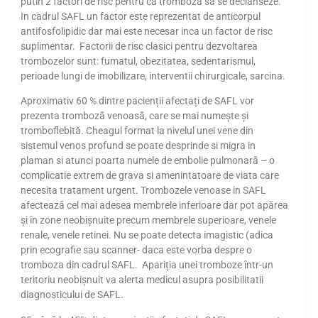
putin 2 factori de risc pentru ca tromboza sa se declanseze.
In cadrul SAFL un factor este reprezentat de anticorpul
antifosfolipidic dar mai este necesar inca un factor de risc
suplimentar. Factorii de risc clasici pentru dezvoltarea
trombozelor sunt: fumatul, obezitatea, sedentarismul,
perioade lungi de imobilizare, interventii chirurgicale, sarcina.
Aproximativ 60 % dintre pacienții afectați de SAFL vor
prezenta tromboză venoasă, care se mai numește și
tromboflebită. Cheagul format la nivelul unei vene din
sistemul venos profund se poate desprinde si migra in
plaman si atunci poarta numele de embolie pulmonară – o
complicatie extrem de grava si amenintatoare de viata care
necesita tratament urgent. Trombozele venoase in SAFL
afectează cel mai adesea membrele inferioare dar pot apărea
și în zone neobișnuite precum membrele superioare, venele
renale, venele retinei. Nu se poate detecta imagistic (adica
prin ecografie sau scanner- daca este vorba despre o
tromboza din cadrul SAFL. Apariția unei tromboze într-un
teritoriu neobișnuit va alerta medicul asupra posibilitatii
diagnosticului de SAFL.