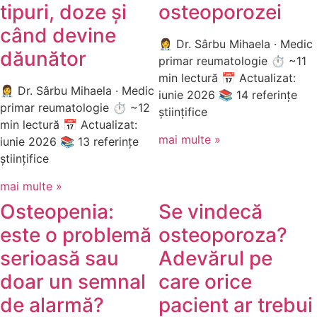
tipuri, doze și
osteoporozei
când devine
👩‍⚕️ Dr. Sârbu Mihaela · Medic
dăunător
primar reumatologie ⏱ ~11
min lectură 📅 Actualizat:
👩‍⚕️ Dr. Sârbu Mihaela · Medic
iunie 2026 📚 14 referințe
primar reumatologie ⏱ ~12
științifice
min lectură 📅 Actualizat:
mai multe »
iunie 2026 📚 13 referințe
științifice
mai multe »
Osteopenia:
Se vindecă
este o problemă
osteoporoza?
serioasă sau
Adevărul pe
doar un semnal
care orice
de alarmă?
pacient ar trebui