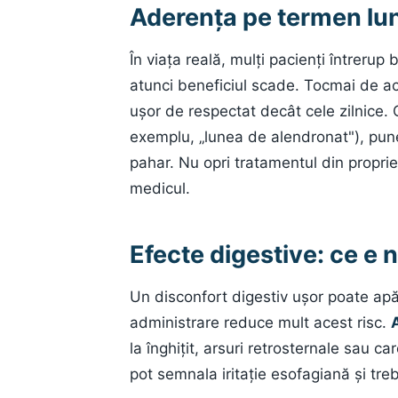
Aderența pe termen lu
În viața reală, mulți pacienți întrerup
atunci beneficiul scade. Tocmai de a
ușor de respectat decât cele zilnice. 
exemplu, „lunea de alendronat"), pune
pahar. Nu opri tratamentul din proprie
medicul.
Efecte digestive: ce e 
Un disconfort digestiv ușor poate apăr
administrare reduce mult acest risc.
la înghițit, arsuri retrosternale sau ca
pot semnala iritație esofagiană și tre