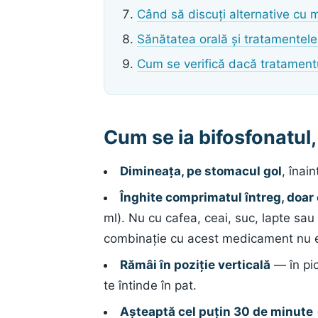
Când să discuți alternative cu 
Sănătatea orală și tratamentel
Cum se verifică dacă tratament
Cum se ia bifosfonatul,
Dimineața, pe stomacul gol
, înai
Înghite comprimatul întreg, doar 
ml). Nu cu cafea, ceai, suc, lapte sau
combinație cu acest medicament nu e
Rămâi în poziție verticală
— în pi
te întinde în pat.
Așteaptă cel puțin 30 de minute