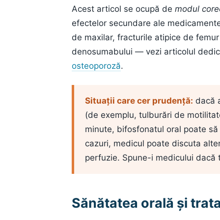
Acest articol se ocupă de
modul core
efectelor secundare ale medicamente
de maxilar, fracturile atipice de femu
denosumabului — vezi articolul dedi
osteoporoză
.
Situații care cer prudență:
dacă ai
(de exemplu, tulburări de motilitat
minute, bifosfonatul oral poate să 
cazuri, medicul poate discuta alt
perfuzie. Spune-i medicului dacă te
Sănătatea orală și tra