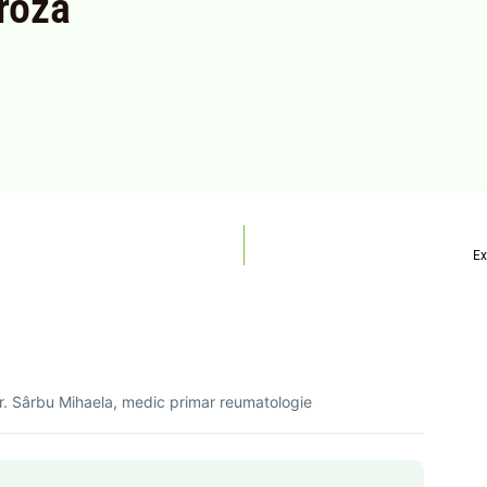
roză
Ex
r. Sârbu Mihaela, medic primar reumatologie