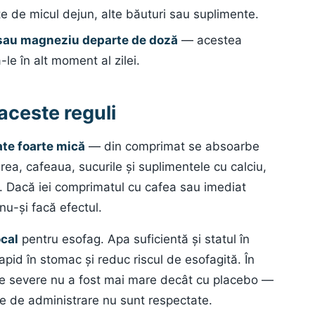
e de micul dejun, alte băuturi sau suplimente.
r sau magneziu departe de doză
— acestea
le în alt moment al zilei.
aceste reguli
ate foarte mică
— din comprimat se absoarbe
ea, cafeaua, sucurile și suplimentele cu calciu,
. Dacă iei comprimatul cu cafea sau imediat
u-și facă efectul.
ocal
pentru esofag. Apa suficientă și statul în
apid în stomac și reduc riscul de esofagită. În
tive severe nu a fost mai mare decât cu placebo —
e de administrare nu sunt respectate.