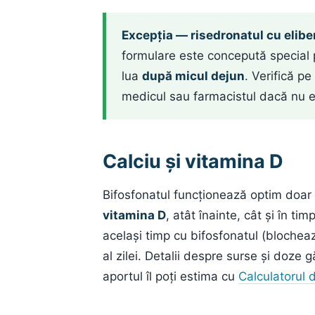
Excepția — risedronatul cu eliber
formulare este concepută special 
lua
după micul dejun
. Verifică pe
medicul sau farmacistul dacă nu eș
Calciu și vitamina D
Bifosfonatul funcționează optim doar
vitamina D
, atât înainte, cât și în ti
același timp cu bifosfonatul (bloche
al zilei. Detalii despre surse și doze 
aportul îl poți estima cu
Calculatorul 