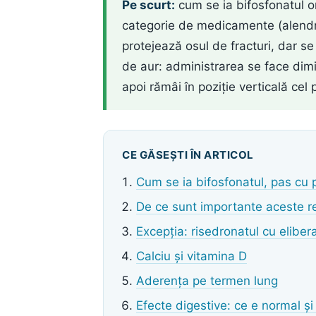
Pe scurt:
cum se ia bifosfonatul o
categorie de medicamente (alendro
protejează osul de fracturi, dar s
de aur: administrarea se face dim
apoi rămâi în poziție verticală cel
CE GĂSEȘTI ÎN ARTICOL
Cum se ia bifosfonatul, pas cu 
De ce sunt importante aceste re
Excepția: risedronatul cu elibera
Calciu și vitamina D
Aderența pe termen lung
Efecte digestive: ce e normal și