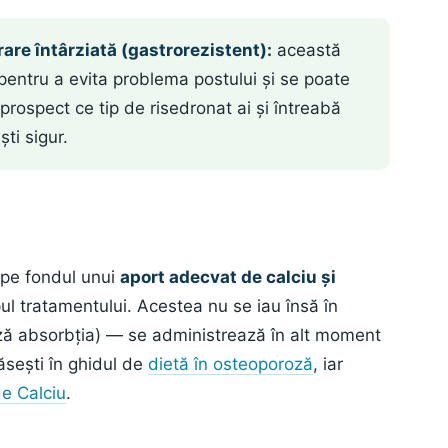
are întârziată (gastrorezistent):
această
pentru a evita problema postului și se poate
 prospect ce tip de risedronat ai și întreabă
ti sigur.
 pe fondul unui
aport adecvat de calciu și
mpul tratamentului. Acestea nu se iau însă în
ază absorbția) — se administrează în alt moment
găsești în ghidul de
dietă în osteoporoză
, iar
de Calciu
.