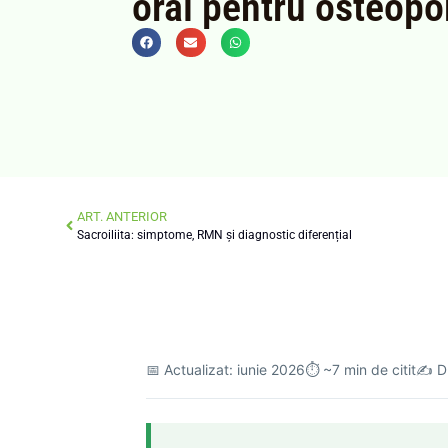
oral pentru osteopo
ART. ANTERIOR
Sacroiliita: simptome, RMN și diagnostic diferențial
📅 Actualizat: iunie 2026
⏱️ ~7 min de citit
✍️ D