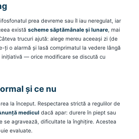
ng
 bifosfonatul prea devreme sau îl iau neregulat, iar
ceea există
scheme săptămânale și lunare
, mai
Câteva trucuri ajută: alege mereu aceeași zi (de
-ți o alarmă și lasă comprimatul la vedere lângă
 inițiativă — orice modificare se discută cu
normal și ce nu
ea la început. Respectarea strictă a regulilor de
Anunță medicul
dacă apar: durere în piept sau
re se agravează, dificultate la înghițire. Acestea
buie evaluate.