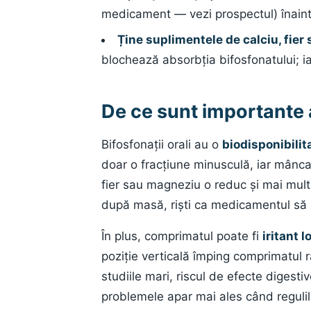
medicament — vezi prospectul) înaint
Ține suplimentele de calciu, fie
blochează absorbția bifosfonatului; ia-
De ce sunt importante 
Bifosfonații orali au o
biodisponibilit
doar o fracțiune minusculă, iar mâncar
fier sau magneziu o reduc și mai mult
după masă, riști ca medicamentul să n
În plus, comprimatul poate fi
iritant l
poziție verticală împing comprimatul r
studiile mari, riscul de efecte diges
problemele apar mai ales când regulil