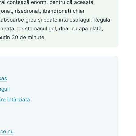
ral contează enorm, pentru că aceasta
nat, risedronat, ibandronat) chiar
e absoarbe greu și poate irita esofagul. Regula
ineața, pe stomacul gol, doar cu apă plată,
 puțin 30 de minute.
pas
guli
re întârziată
 ce nu