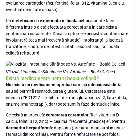
evaluarea carențelor (fier, feritină, folat, B12, vitamina D, calciu,
eventual densitate osoasă).
Un
dietetician cu experiență în boala celiacă
poate face
diferența între o dietă efectuata corect și una în care exista
contaminări inaparente. Dacă simptomele persistă: contaminare
involuntară (cea mai frecventă situatie), intoleranță la lactoză
tranzitorie, sindrom de intestin iritabil asociat sau, rar, boală
celiacă refractară.
Vilozități Intestinale Sănătoase Vs. Atrofiate – Boală Celiacă
Există medicamente pentru boala celiacă?
Nu există un medicament aprobat care să înlocuiască dieta
sau să permită reintroducerea glutenului. Cercetarea este
intensă (ZED1227 — inhibitor de transglutaminază 2, larazotidă,
enzime, imunoterapii), dar toate sunt în fază de studii clinice.
Ce există în practică:
corectarea carențelor
(fier, vitamina D,
calciu, folat, B12, zinc) — cea mai frecventă „medicație”. Pentru
dermatita herpetiformă
: dapsona (preparat magistral în unele
farmacii din România). Pentru forme refractare se pot folosi