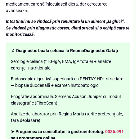
medicament care să înlocuiască dieta, dar cercetarea
avansează.
Intestinul nu se vindecă prin renunțare la un aliment „la ghici”.
Se vindecă prin diagnostic corect, dietă strictă și o echipă care te
monitorizează .
🔬 Diagnostic boală celiacă la ReumaDiagnostic Galați
Serologie celiacă (tTG-IgA, EMA, IgA totale) + analize
carențe | nutriționale.
Endoscopie digestivă superioară cu PENTAX HD+ și sedare
— biopsie duodenală + examen histopatologic.
Ecografie abdominală: Siemens Acuson Juniper cu modul
elastografie (FibroScan).
Analize de laborator prin Regina Maria (tarife preferențiale,
fără deplasare).
➤ Programează consultație la gastroenterolog:
0336.991
sau programare online.