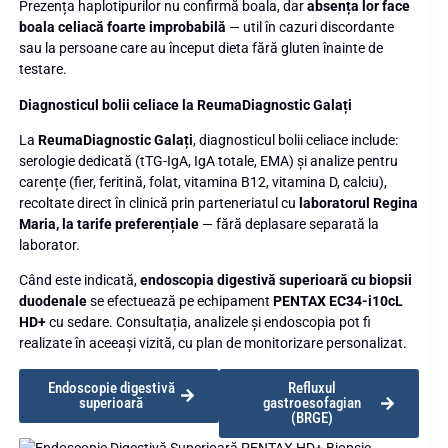
Prezența haplotipurilor nu confirmă boala, dar
absența lor face
boala celiacă foarte improbabilă
— util în cazuri discordante
sau la persoane care au început dieta fără gluten înainte de
testare.
Diagnosticul bolii celiace la ReumaDiagnostic Galați
La
ReumaDiagnostic Galați
, diagnosticul bolii celiace include:
serologie dedicată (tTG-IgA, IgA totale, EMA) și analize pentru
carențe (fier, feritină, folat, vitamina B12, vitamina D, calciu),
recoltate direct în clinică prin parteneriatul cu
laboratorul Regina
Maria, la tarife preferențiale
— fără deplasare separată la
laborator.
Când este indicată,
endoscopia digestivă superioară cu biopsii
duodenale
se efectuează pe echipament
PENTAX EC34-i10cL
HD+
cu sedare. Consultația, analizele și endoscopia pot fi
realizate în aceeași vizită, cu plan de monitorizare personalizat.
Endoscopie digestivă
Refluxul
superioară
gastroesofagian
(BRGE)