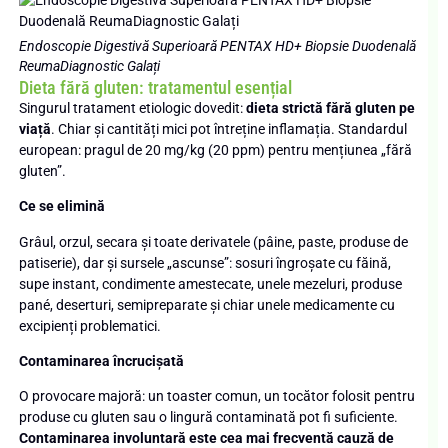
Endoscopie Digestivă Superioară PENTAX HD+ Biopsie Duodenală
ReumaDiagnostic Galați
Dieta fără gluten: tratamentul esențial
Singurul tratament etiologic dovedit:
dieta strictă fără gluten pe
viață
. Chiar și cantități mici pot întreține inflamația. Standardul
european: pragul de 20 mg/kg (20 ppm) pentru mențiunea „fără
gluten”.
Ce se elimină
Grâul, orzul, secara și toate derivatele (pâine, paste, produse de
patiserie), dar și sursele „ascunse”: sosuri îngroșate cu făină,
supe instant, condimente amestecate, unele mezeluri, produse
pané, deserturi, semipreparate și chiar unele medicamente cu
excipienți problematici.
Contaminarea încrucișată
O provocare majoră: un toaster comun, un tocător folosit pentru
produse cu gluten sau o lingură contaminată pot fi suficiente.
Contaminarea involuntară este cea mai frecventă cauză de