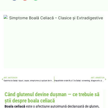
ART. ANTERIOR
ART. URMĂTOR
Gastrita la Galați: tipuri, cauze, simptome și opțiuni de tratament
Hepatitele virale B și C la Galați: screening, diagnostic și monitorizare
Când glutenul devine dușman — ce trebuie să
știi despre boala celiacă
Boala celiacă
este o afecțiune autoimună declanșată de gluten,