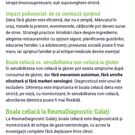
terapii imunosupresoare, sub supraveghere strictă.
Impact psihosocial: de ce contează sprijinul
Dieta fără gluten este eficientă, dar nu e simplă. Mâncatul în
oraș, mesele la prieteni, evenimentele, călătoriile pot deveni surse
de stres. Strategii practice: întrebări clare despre ingrediente,
alegerea restaurantelor cu opțiuni sigure, planificarea gustărilor,
educarea familiei. La adolescenți, presiunea socială poate fi mai
mare, iar sprijinul familiei și al echipei medicale devine esențial.
Boala celiacă vs. sensibilitatea non-celiacă la gluten
În sensibilitatea non-celiacă la gluten pot exista simptome după
consumul de gluten, dar
fără mecanism autoimun, fără atrofie
vilozitară și fără markeri serologici
. Diagnosticul este unul de
excludere. Diferența este importanta-în boala celiacă dieta este
strictă, pe viață, cu monitorizare; în sensibilitatea non-celiacă,
abordarea dietetica poate fi mai flexibilă.
Boala celiacă la ReumaDiagnostic Galați
La ReumaDiagnostic Galați, boala celiacă este diagnosticată și
monitorizată de echipa de gastroenterologie, cu acces la
investigații complete fără deplasare între clinici.