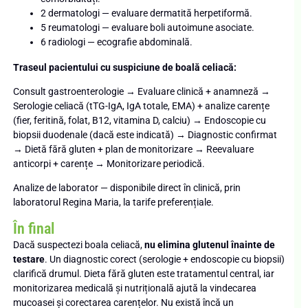
2 dermatologi — evaluare dermatită herpetiformă.
5 reumatologi — evaluare boli autoimune asociate.
6 radiologi — ecografie abdominală.
Traseul pacientului cu suspiciune de boală celiacă:
Consult gastroenterologie → Evaluare clinică + anamneză →
Serologie celiacă (tTG-IgA, IgA totale, EMA) + analize carențe
(fier, feritină, folat, B12, vitamina D, calciu) → Endoscopie cu
biopsii duodenale (dacă este indicată) → Diagnostic confirmat
→ Dietă fără gluten + plan de monitorizare → Reevaluare
anticorpi + carențe → Monitorizare periodică.
Analize de laborator — disponibile direct în clinică, prin
laboratorul Regina Maria, la tarife preferențiale.
În final
Dacă suspectezi boala celiacă,
nu elimina glutenul înainte de
testare
. Un diagnostic corect (serologie + endoscopie cu biopsii)
clarifică drumul. Dieta fără gluten este tratamentul central, iar
monitorizarea medicală și nutrițională ajută la vindecarea
mucoasei și corectarea carențelor. Nu există încă un