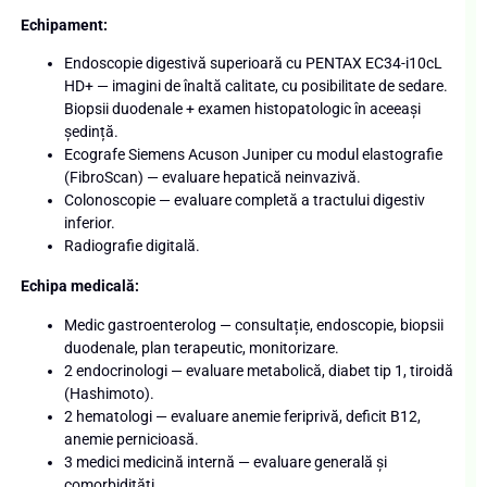
Echipament:
Endoscopie digestivă superioară cu PENTAX EC34-i10cL
HD+ — imagini de înaltă calitate, cu posibilitate de sedare.
Biopsii duodenale + examen histopatologic în aceeași
ședință.
Ecografe Siemens Acuson Juniper cu modul elastografie
(FibroScan) — evaluare hepatică neinvazivă.
Colonoscopie — evaluare completă a tractului digestiv
inferior.
Radiografie digitală.
Echipa medicală:
Medic gastroenterolog — consultație, endoscopie, biopsii
duodenale, plan terapeutic, monitorizare.
2 endocrinologi — evaluare metabolică, diabet tip 1, tiroidă
(Hashimoto).
2 hematologi — evaluare anemie feriprivă, deficit B12,
anemie pernicioasă.
3 medici medicină internă — evaluare generală și
comorbidități.