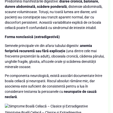
Predomină manifestările digestive:
diaree cronică, balonare,
durere abdominală, scădere ponderală
, distensie abdominală,
scaune voluminoase. Totuși, nu toată lumea are diaree; unii
pacienți au constipație sau tranzit aparent normal, dar cu
disconfort persistent. Această variabilitate explică de ce boala
celiacă poate fi confundată cu sindromul de intestin iritabil.
Forma nonclasică (extradigestivă)
Semnele principale vin din afara tubului digestiv:
anemia
feriprivă recurentă sau fără explicație
(una dintre cele mai
frecvente prezentări la adult), oboseala cronică, căderea părului,
unghiile fragile, glosita, aftozele orale și scăderea densității
minerale osoase.
Pe componenta neurologică, există asociări documentate între
boala celiacă și neuropatii. Riscul absolut rămâne mic, dar
asocierea este suficient de consistentă pentru a lua în
considerare testarea la persoanele cu
neuropatie de cauză
neclară
.
Simptome Boală Celiacă – Clasice și Extradigestive