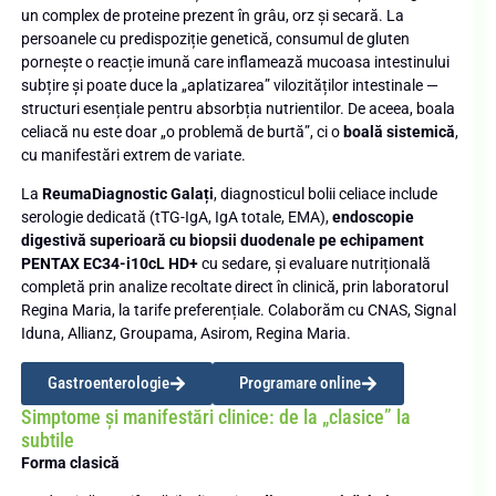
un complex de proteine prezent în grâu, orz și secară. La
persoanele cu predispoziție genetică, consumul de gluten
pornește o reacție imună care inflamează mucoasa intestinului
subțire și poate duce la „aplatizarea” vilozităților intestinale —
structuri esențiale pentru absorbția nutrientilor. De aceea, boala
celiacă nu este doar „o problemă de burtă”, ci o
boală sistemică
,
cu manifestări extrem de variate.
La
ReumaDiagnostic Galați
, diagnosticul bolii celiace include
serologie dedicată (tTG-IgA, IgA totale, EMA),
endoscopie
digestivă superioară cu biopsii duodenale pe echipament
PENTAX EC34-i10cL HD+
cu sedare, și evaluare nutrițională
completă prin analize recoltate direct în clinică, prin laboratorul
Regina Maria, la tarife preferențiale. Colaborăm cu CNAS, Signal
Iduna, Allianz, Groupama, Asirom, Regina Maria.
Gastroenterologie
Programare online
Simptome și manifestări clinice: de la „clasice” la
subtile
Forma clasică