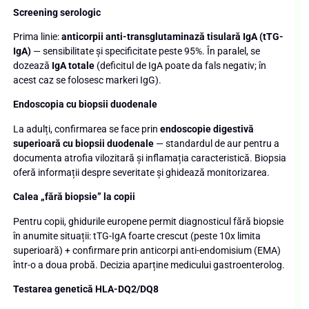
Screening serologic
Prima linie:
anticorpii anti-transglutaminază tisulară IgA (tTG-
IgA)
— sensibilitate și specificitate peste 95%. În paralel, se
dozează
IgA totale
(deficitul de IgA poate da fals negativ; în
acest caz se folosesc markeri IgG).
Endoscopia cu biopsii duodenale
La adulți, confirmarea se face prin
endoscopie digestivă
superioară cu biopsii duodenale
— standardul de aur pentru a
documenta atrofia vilozitară și inflamația caracteristică. Biopsia
oferă informații despre severitate și ghidează monitorizarea.
Calea „fără biopsie” la copii
Pentru copii, ghidurile europene permit diagnosticul fără biopsie
în anumite situații: tTG-IgA foarte crescut (peste 10x limita
superioară) + confirmare prin anticorpi anti-endomisium (EMA)
într-o a doua probă. Decizia aparține medicului gastroenterolog.
Testarea genetică HLA-DQ2/DQ8