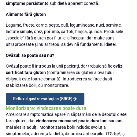
simptome persistente
sub dietă aparent corectă.
Alimente fără gluten
Legume, fructe, carne, pește, ouă, leguminoase, nuci, semințe,
lactate simple, orez, porumb, cartofi, hrișcă, quinoa. Produsele
„speciale” fără gluten pot fi utile la început, dar multe sunt
ultraprocesate și nu ar trebui să devină fundamentul dietei.
Ovăzul: se poate sau nu?
Ovăzul poate fi introdus la unii pacienți, dar trebuie să fie
ovăz
certificat fără gluten
(contaminarea cu gluten a ovăzului
obișnuit este foarte comună). Introducerea se face după
stabilizarea bolii, cu monitorizare.
Refluxul gastroesofagian (BRGE)
Monitorizare: vindecarea poate dura
Ameliorare simptomatică apare în săptămâni de la debutul dietei
fara gluten, dar
vindecarea mucoasei poate dura luni sau ani
,
mai ales la adulți. Monitorizarea bolii include: evoluția
simptomelor, aderența la dietă, dinamica anticorpilor tTG-IgA, și