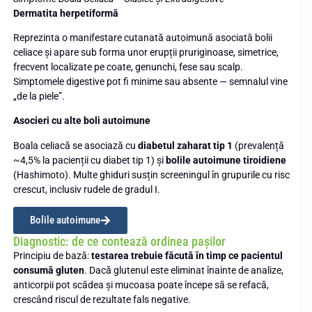
Dermatita herpetiformă
Reprezinta o manifestare cutanată autoimună asociată bolii
celiace și apare sub forma unor erupții pruriginoase, simetrice,
frecvent localizate pe coate, genunchi, fese sau scalp.
Simptomele digestive pot fi minime sau absente — semnalul vine
„de la piele”.
Asocieri cu alte boli autoimune
Boala celiacă se asociază cu
diabetul zaharat tip 1
(prevalență
~4,5% la pacienții cu diabet tip 1) și
bolile autoimune tiroidiene
(Hashimoto). Multe ghiduri susțin screeningul în grupurile cu risc
crescut, inclusiv rudele de gradul I.
Bolile autoimune
Diagnostic: de ce contează ordinea pașilor
Principiu de bază:
testarea trebuie făcută în timp ce pacientul
consumă gluten
. Dacă glutenul este eliminat înainte de analize,
anticorpii pot scădea și mucoasa poate începe să se refacă,
crescând riscul de rezultate fals negative.