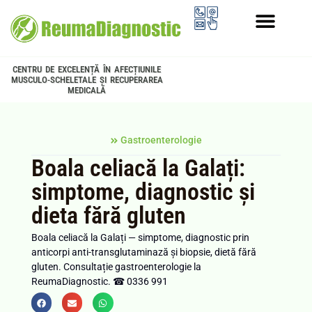
PROGRAMUL LONGEVITATE
CENTRU DE EXCELENȚĂ ÎN AFECȚIUNILE
MUSCULO-SCHELETALE ȘI RECUPERAREA
MEDICALĂ
Gastroenterologie
Boala celiacă la Galați:
simptome, diagnostic și
dieta fără gluten
Boala celiacă la Galați — simptome, diagnostic prin
anticorpi anti-transglutaminază și biopsie, dietă fără
gluten. Consultație gastroenterologie la
ReumaDiagnostic. ☎ 0336 991